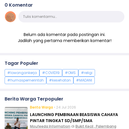
0 Komentar
Komentar
Tulis komentarmu…
Belum ada komentar pada postingan ini.
Jadilah yang pertama memberikan komentar!
Tagar Populer
#lowongankerja
#COVID19
#OMS
#religi
#humaspemerintah
#kesehatan
#MADANI
Berita Warga Terpopuler
Berita Warga
• 24 Jul 2026
LAUNCHING PEMBINAAN BEASISWA CAHAYA
PINTAR TINGKAT SD/SMP/SMA
Moufeeda Information
di
Bukit Kecil , Palembang