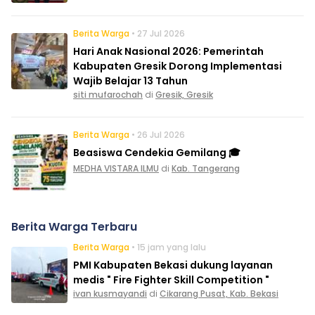
Berita Warga
• 27 Jul 2026
Hari Anak Nasional 2026: Pemerintah
Kabupaten Gresik Dorong Implementasi
Wajib Belajar 13 Tahun
siti mufarochah
di
Gresik, Gresik
Berita Warga
• 26 Jul 2026
Beasiswa Cendekia Gemilang 🎓
MEDHA VISTARA ILMU
di
Kab. Tangerang
Berita Warga Terbaru
Berita Warga
• 15 jam yang lalu
PMI Kabupaten Bekasi dukung layanan
medis " Fire Fighter Skill Competition "
ivan kusmayandi
di
Cikarang Pusat, Kab. Bekasi