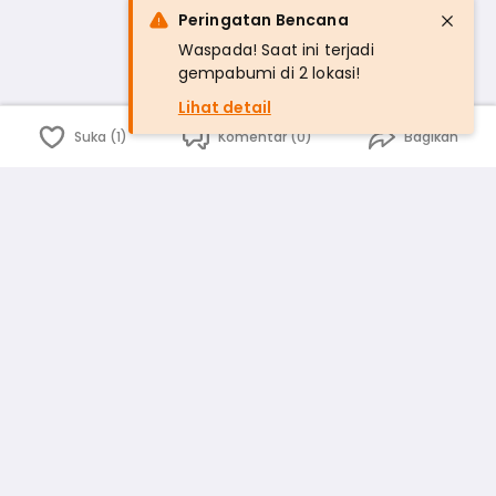
Peringatan Bencana
Waspada! Saat ini terjadi
gempabumi di 2 lokasi!
Lihat detail
Suka (1)
Komentar (0)
Bagikan
Bahasa Indonesia
English
id
www.atmago.com
pr
pr.atmago.com
Facebook
Instagram
Twitter
Blog
Tentang Kami
Media
Kebijakan dan Privasi
Syarat dan Ketentuan
Pedoman Komunitas Warga
Kirim Saran, Kritik dan Masukan dari Warga
Peringkat Pengguna