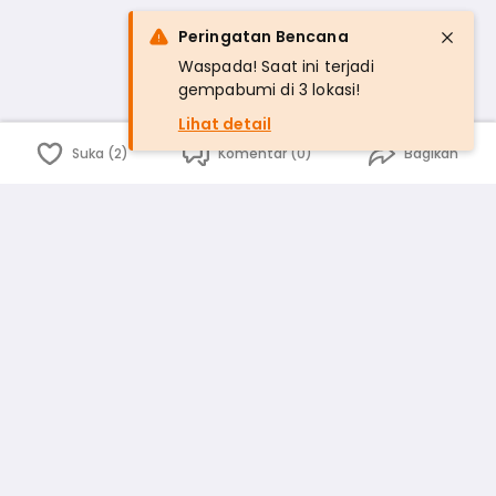
Peringatan Bencana
Waspada! Saat ini terjadi
gempabumi di 3 lokasi!
Lihat detail
Suka (2)
Komentar (0)
Bagikan
Bahasa Indonesia
English
id
www.atmago.com
pr
pr.atmago.com
Facebook
Instagram
Twitter
Blog
Tentang Kami
Media
Kebijakan dan Privasi
Syarat dan Ketentuan
Pedoman Komunitas Warga
Kirim Saran, Kritik dan Masukan dari Warga