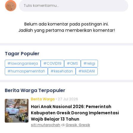
Komentar
Tulis komentarmu…
Belum ada komentar pada postingan ini.
Jadilah yang pertama memberikan komentar!
Tagar Populer
#lowongankerja
#COVID19
#OMS
#religi
#humaspemerintah
#kesehatan
#MADANI
Berita Warga Terpopuler
Berita Warga
• 27 Jul 2026
Hari Anak Nasional 2026: Pemerintah
Kabupaten Gresik Dorong Implementasi
Wajib Belajar 13 Tahun
siti mufarochah
di
Gresik, Gresik