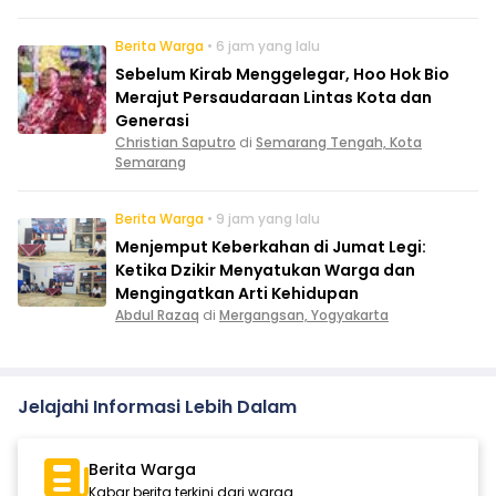
Berita Warga
• 6 jam yang lalu
Sebelum Kirab Menggelegar, Hoo Hok Bio
Merajut Persaudaraan Lintas Kota dan
Generasi
Christian Saputro
di
Semarang Tengah, Kota
Semarang
Berita Warga
• 9 jam yang lalu
Menjemput Keberkahan di Jumat Legi:
Ketika Dzikir Menyatukan Warga dan
Mengingatkan Arti Kehidupan
Abdul Razaq
di
Mergangsan, Yogyakarta
Jelajahi Informasi Lebih Dalam
Berita Warga
Kabar berita terkini dari warga