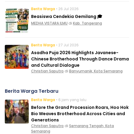
Berita Warga
• 26 Jul 2026
Beasiswa Cendekia Gemilang 🎓
MEDHA VISTARA ILMU
di
Kab. Tangerang
Berita Warga
• 27 Jul 2026
Asadha Puja 2026 Highlights Javanese-
Chinese Brotherhood Through Dance Drama
and Cultural Dialogue
Christian Saputro
di
Banyumanik, Kota Semarang
Berita Warga Terbaru
Berita Warga
• 6 jam yang lalu
Before the Grand Procession Roars, Hoo Hok
Bio Weaves Brotherhood Across Cities and
Generations
Christian Saputro
di
Semarang Tengah, Kota
Semarang