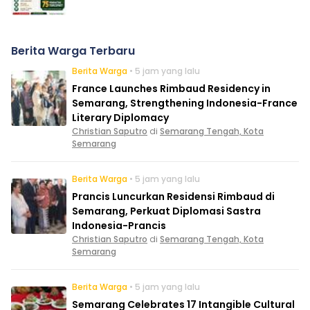
Berita Warga Terbaru
Berita Warga
• 5 jam yang lalu
France Launches Rimbaud Residency in
Semarang, Strengthening Indonesia-France
Literary Diplomacy
Christian Saputro
di
Semarang Tengah, Kota
Semarang
Berita Warga
• 5 jam yang lalu
Prancis Luncurkan Residensi Rimbaud di
Semarang, Perkuat Diplomasi Sastra
Indonesia-Prancis
Christian Saputro
di
Semarang Tengah, Kota
Semarang
Berita Warga
• 5 jam yang lalu
Semarang Celebrates 17 Intangible Cultural