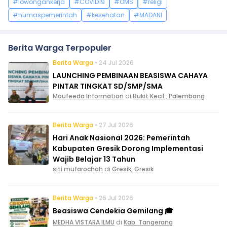
#lowongankerja
#COVID19
#OMS
#religi
#humaspemerintah
#kesehatan
#MADANI
Berita Warga Terpopuler
Berita Warga
• 24 Jul 2026
LAUNCHING PEMBINAAN BEASISWA CAHAYA
PINTAR TINGKAT SD/SMP/SMA
Moufeeda Information
di
Bukit Kecil , Palembang
Berita Warga
• 27 Jul 2026
Hari Anak Nasional 2026: Pemerintah
Kabupaten Gresik Dorong Implementasi
Wajib Belajar 13 Tahun
siti mufarochah
di
Gresik, Gresik
Berita Warga
• 26 Jul 2026
Beasiswa Cendekia Gemilang 🎓
MEDHA VISTARA ILMU
di
Kab. Tangerang