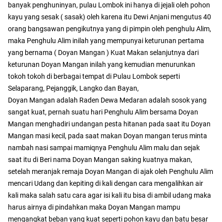
banyak penghuninyan, pulau Lombok ini hanya di jejali oleh pohon
kayu yang sesak ( sasak) oleh karena itu Dewi Anjani mengutus 40
orang bangsawan pengikutnya yang di pimpin oleh penghulu Alim,
maka Penghulu Alim inilah yang mempunyai keturunan pertama
yang bernama ( Doyan Mangan ) Kuat Makan selanjutnya dari
keturunan Doyan Mangan inilah yang kemudian menurunkan
tokoh tokoh di berbagai tempat di Pulau Lombok seperti
Selaparang, Pejanggik, Langko dan Bayan,
Doyan Mangan adalah Raden Dewa Medaran adalah sosok yang
sangat kuat, pernah suatu hari Penghulu Alim bersama Doyan
Mangan menghadiri undangan pesta hitanan pada saat itu Doyan
Mangan masi kecil, pada saat makan Doyan mangan terus minta
nambah nasi sampai mamiqnya Penghulu Alim malu dan sejak
saat itu di Beri nama Doyan Mangan saking kuatnya makan,
setelah meranjak remaja Doyan Mangan di ajak oleh Penghulu Alim
mencari Udang dan kepiting di kali dengan cara mengalihkan air
kali maka salah satu cara agar isi kali itu bisa di ambil udang maka
harus airnya di pindahkan maka Doyan Mangan mampu
mengangkat beban yang kuat seperti pohon kayu dan batu besar