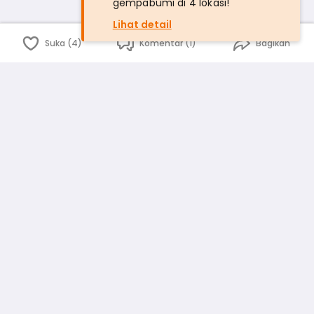
gempabumi di 4 lokasi!
Lihat detail
Suka (4)
Komentar (1)
Bagikan
Bahasa Indonesia
English
id
www.atmago.com
pr
pr.atmago.com
Facebook
Instagram
Twitter
Blog
Tentang Kami
Media
Kebijakan dan Privasi
Syarat dan Ketentuan
Pedoman Komunitas Warga
Kirim Saran, Kritik dan Masukan dari Warga
Peringkat Pengguna
Platform rekanan AtmaGo