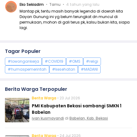
Eko Sekiadim
Tamu
4 tahun yang lalu
Mantap pk, tentu masih banyak legenda di daerah kita
Dayan Gunung ini yg belum terungkat dn muncul di
permukaan, mohon di gali terus pk, kalsu bukan kita, siapa
lagi.
Tagar Populer
#lowongankerja
#COVID19
#OMS
#religi
#humaspemerintah
#kesehatan
#MADANI
Berita Warga Terpopuler
Berita Warga
• 23 Jul 2026
PMI Kabupaten Bekasi sambangi SMKN 1
Babelan
ivan kusmayandi
di
Babelan, Kab. Bekasi
Berita Warga
• 24 Jul 2026