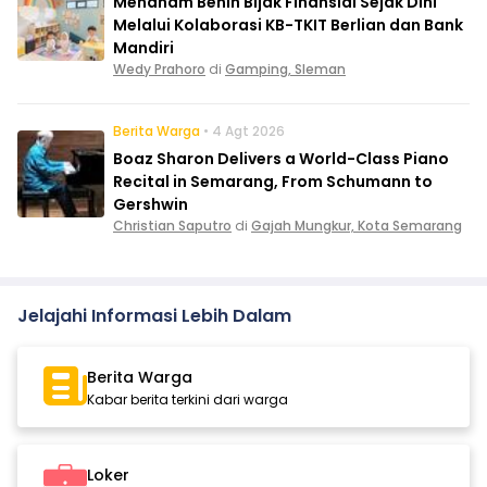
Menanam Benih Bijak Finansial Sejak Dini
Melalui Kolaborasi KB-TKIT Berlian dan Bank
Mandiri
Wedy Prahoro
di
Gamping, Sleman
Berita Warga
• 4 Agt 2026
Boaz Sharon Delivers a World-Class Piano
Recital in Semarang, From Schumann to
Gershwin
Christian Saputro
di
Gajah Mungkur, Kota Semarang
Jelajahi Informasi Lebih Dalam
Berita Warga
Kabar berita terkini dari warga
Loker