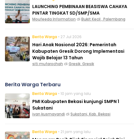
LAUNCHING PEMBINAAN BEASISWA CAHAYA
PINTAR TINGKAT SD/SMP/SMA
Moufeeda Information
di
Bukit Kecil , Palembang
Berita Warga
• 27 Jul 2026
Hari Anak Nasional 2026: Pemerintah
Kabupaten Gresik Dorong Implementasi
Wajib Belajar 13 Tahun
siti mufarochah
di
Gresik, Gresik
Berita Warga Terbaru
Berita Warga
• 10 jam yang lalu
PMI Kabupaten Bekasi kunjungi SMPN 1
Sukatani
ivan kusmayandi
di
Sukatani, Kab. Bekasi
Berita Warga
• 21 jam yang lalu