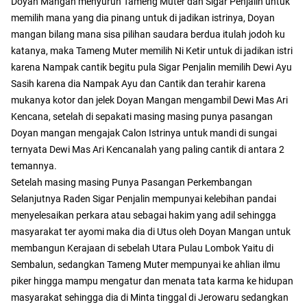
Doyan Mangan menyuruh Tameng Muter dan Sigar Penjalin untuk
memilih mana yang dia pinang untuk di jadikan istrinya, Doyan
mangan bilang mana sisa pilihan saudara berdua itulah jodoh ku
katanya, maka Tameng Muter memilih Ni Ketir untuk di jadikan istri
karena Nampak cantik begitu pula Sigar Penjalin memilih Dewi Ayu
Sasih karena dia Nampak Ayu dan Cantik dan terahir karena
mukanya kotor dan jelek Doyan Mangan mengambil Dewi Mas Ari
Kencana, setelah di sepakati masing masing punya pasangan
Doyan mangan mengajak Calon Istrinya untuk mandi di sungai
ternyata Dewi Mas Ari Kencanalah yang paling cantik di antara 2
temannya.
Setelah masing masing Punya Pasangan Perkembangan
Selanjutnya Raden Sigar Penjalin mempunyai kelebihan pandai
menyelesaikan perkara atau sebagai hakim yang adil sehingga
masyarakat ter ayomi maka dia di Utus oleh Doyan Mangan untuk
membangun Kerajaan di sebelah Utara Pulau Lombok Yaitu di
Sembalun, sedangkan Tameng Muter mempunyai ke ahlian ilmu
piker hingga mampu mengatur dan menata tata karma ke hidupan
masyarakat sehingga dia di Minta tinggal di Jerowaru sedangkan