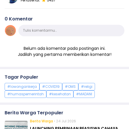
Penasehat
5437
0 Komentar
Komentar
Tulis komentarmu…
Belum ada komentar pada postingan ini.
Jadilah yang pertama memberikan komentar!
Tagar Populer
#lowongankerja
#COVID19
#OMS
#religi
#humaspemerintah
#kesehatan
#MADANI
Berita Warga Terpopuler
Berita Warga
• 24 Jul 2026
LAUNCHING PEMBINAAN BEASISWA CAHAYA