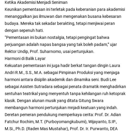
Ketika Akademisi Menjadi Seniman
Keunikan pementasan ini terletak pada keberanian para akademisi
menanggalkan jas ilmuwan dan mengenakan busana kebesaran
budaya. Mereka tak sekadar berakting, tetapi menjiwai peran
dengan sepenuh hati.
“Pementasan ini bukan nostalgia, tetapi pengingat bahwa
perjuangan adalah napas bangsa yang tak boleh padam,” ujar
Rektor Undip, Prof. Suharnomo, usai pertunjukan.
Harmoni di Balik Layar
Kekuatan pementasan ini juga hadir berkat tangan dingin Laura
Andri R.M., S.S., M.A. sebagai Pimpinan Produksi yang menjaga
harmoni antara disiplin akademik dan dinamika seni. Budi Lee
sebagai Asisten Sutradara sebagai penata dramatik menghadirkan
sentuhan teatrikal yang menyentuh tanpa kehilangan ruh ketoprak
klasik. Dengan alunan musik yang ditata Gitung Swara
membangun harmoni pertunjukan mnjadi keatuan yang indah.
Deretan pemeran pendukung memperkaya cerita: Prof. Dr. Adian
Fatchur Rochim, M.T. (Purboyomangkubumi), Wijayanto, S.IP.,
M.Si., Ph.D. (Raden Mas Mustahar), Prof. Dr. Ir. Purwanto, DEA