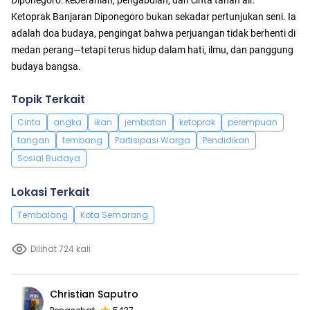
Ketoprak Banjaran Diponegoro bukan sekadar pertunjukan seni. Ia
adalah doa budaya, pengingat bahwa perjuangan tidak berhenti di
medan perang—tetapi terus hidup dalam hati, ilmu, dan panggung
budaya bangsa.
Topik Terkait
Cinta
angka
ikan
jembatan
ketoprak
perempuan
tangan
tembang
Partisipasi Warga
Pendidikan
Sosial Budaya
Lokasi Terkait
Tembalang
Kota Semarang
Dilihat 724 kali
Christian Saputro