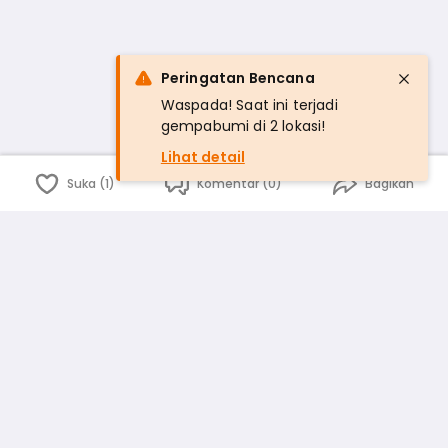
Peringatan Bencana
Waspada! Saat ini terjadi
gempabumi di 2 lokasi!
Lihat detail
Suka (1)
Komentar (0)
Bagikan
Bahasa Indonesia
English
id
www.atmago.com
pr
pr.atmago.com
Facebook
Instagram
Twitter
Blog