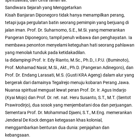
Sandiwara Sejarah yang Menggetarkan
Kisah Banjaran Diponegoro tidak hanya menampilkan perang,
tetapi juga pergulatan batin seorang pemimpin yang berjuang di
jalan iman. Prof. Dr. Suharnomo, S.E., M.Si. yang memerankan
Pangeran Diponegoro, tampil penuh wibawa dan penghayatan. Ia
membawa penonton menyelami keteguhan hati seorang pahlawan
yang menolak tunduk pada ketidakadilan.
Ia didampingi Prof. Ir. Edy Rianto, M.Sc., Ph.D., I.P.U. (Buminoto),
Prof. Mohamad Nasir, M.Si., Akt., Ph.D. (Pangeran Adinegoro), dan
Prof. Dr. Endang Larasati, M.S. (Gusti KRA Ageng) dalam alur yang
bergerak dari damainya Tegalrejo menuju kobaran Perang Jawa.
Nuansa spiritual menguat lewat peran Prof. Dr. Ir. Agus Indarjo
(Kyai Mojo) dan Prof. Dr. ret. nat. Heru Susanto, S.T., M.T. (Sentot
Prawirodirjo), dua sosok yang menjembatani doa dan perjuangan.
Sementara Prof. Dr. Mohammad Djaeni, S.T., M.Eng. memerankan
Jenderal De Kock dengan ketegasan khas kolonial,
menggambarkan benturan dua dunia: penjajahan dan
kebangsaan.