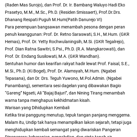
(Raden Mas Surojo), dan Prof. Dr. Ir. Bambang Waluyo Hadi Eko
Prasetyo, M.M., M.Sc., Ph.D. (Residen Smissaert), Prof.Dr.Drs.
Dhanang Respati Puguh M.Hum(Patih Danurejo VI)
Para perempuan bangsawan menambah pesona dengan peran
penuh keanggunan: Prof. Dr. Retno Saraswati, S.H., M.Hum. (GKR
Hemas), Prof. Dr. Yetty Rochwulaningsih, M.Si. (GKR Tegalrejo),
Prof. Dian Ratna Sawitri, S.Psi., Ph.D. (R.A. Mangkarowati), dan
Prof. Dr. Endang Susilowati, M.A. (GKR Wandhan).
Sentuhan humor dan kearifan rakyat hadir lewat Prof. Faisal, S.E.,
M.Si., Ph.D. (Ki Bogel), Prof. Dr. Alamsyah, M.Hum. (Ngabei
Tepasana), dan Dr. Drs. Teguh Yuwono, M.Pol.Admin. (Ngabei
Panambang), sementara sesi dagelan yang dibawakan Bagio
“Gareng” Ngseti, Ali “Bajaj Bajuri”, dan Nining Tirang menambah
warna tanpa menghapus kekhidmatan kisah.
Warisan yang Dihidupkan Kembali
Ketika tirai panggung menutup, tepuk tangan panjang menggema.
Malam itu, Undip tak hanya menampilkan lakon sejarah, tetapi juga
menghidupkan kembali semangat yang diwariskan Pangeran
Diponegoro: keberanian, pengabdian, dan cinta tanah air.