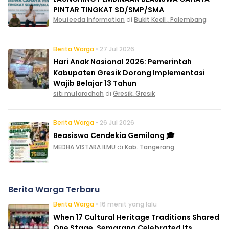
PINTAR TINGKAT SD/SMP/SMA
Moufeeda Information
di
Bukit Kecil , Palembang
Berita Warga
• 27 Jul 2026
Hari Anak Nasional 2026: Pemerintah
Kabupaten Gresik Dorong Implementasi
Wajib Belajar 13 Tahun
siti mufarochah
di
Gresik, Gresik
Berita Warga
• 26 Jul 2026
Beasiswa Cendekia Gemilang 🎓
MEDHA VISTARA ILMU
di
Kab. Tangerang
Berita Warga Terbaru
Berita Warga
• 16 menit yang lalu
When 17 Cultural Heritage Traditions Shared
One Stage, Semarang Celebrated Its