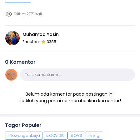
Dilihat 2771 kali
Muhamad Yasin
Panutan
3385
0 Komentar
Komentar
Tulis komentarmu…
Belum ada komentar pada postingan ini.
Jadilah yang pertama memberikan komentar!
Tagar Populer
#lowongankerja
#COVID19
#OMS
#religi