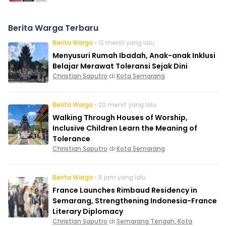
Berita Warga Terbaru
Berita Warga
• 12 menit yang lalu
Menyusuri Rumah Ibadah, Anak-anak Inklusi
Belajar Merawat Toleransi Sejak Dini
Christian Saputro
di
Kota Semarang
Berita Warga
• 20 menit yang lalu
Walking Through Houses of Worship,
Inclusive Children Learn the Meaning of
Tolerance
Christian Saputro
di
Kota Semarang
Berita Warga
• 6 jam yang lalu
France Launches Rimbaud Residency in
Semarang, Strengthening Indonesia-France
Literary Diplomacy
Christian Saputro
di
Semarang Tengah, Kota