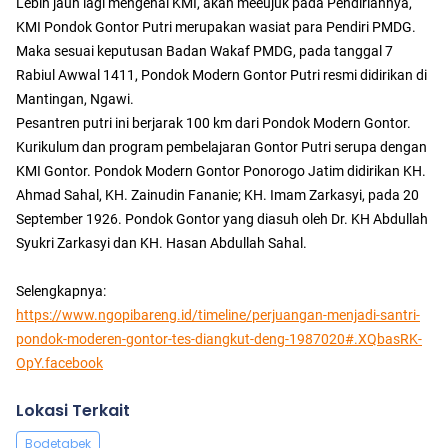
Lebih jauh lagi mengenai KMI, akan meeujuk pada Pendiriannya,
KMI Pondok Gontor Putri merupakan wasiat para Pendiri PMDG.
Maka sesuai keputusan Badan Wakaf PMDG, pada tanggal 7
Rabiul Awwal 1411, Pondok Modern Gontor Putri resmi didirikan di
Mantingan, Ngawi.
Pesantren putri ini berjarak 100 km dari Pondok Modern Gontor.
Kurikulum dan program pembelajaran Gontor Putri serupa dengan
KMI Gontor. Pondok Modern Gontor Ponorogo Jatim didirikan KH.
Ahmad Sahal, KH. Zainudin Fananie; KH. Imam Zarkasyi, pada 20
September 1926. Pondok Gontor yang diasuh oleh Dr. KH Abdullah
Syukri Zarkasyi dan KH. Hasan Abdullah Sahal.
Selengkapnya:
https://www.ngopibareng.id/timeline/perjuangan-menjadi-santri-
pondok-moderen-gontor-tes-diangkut-deng-1987020#.XQbasRK-
OpY.facebook
Lokasi Terkait
Bodetabek