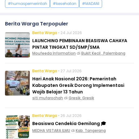
#humaspemerintah
#kesehatan
#MADANI
Berita Warga Terpopuler
Berita Warga
• 24 Jul 2026
LAUNCHING PEMBINAAN BEASISWA CAHAYA
PINTAR TINGKAT SD/SMP/SMA
Moufeeda Information
di
Bukit Kecil , Palembang
Berita Warga
• 27 Jul 2026
Hari Anak Nasional 2026: Pemerintah
Kabupaten Gresik Dorong Implementasi
Wajib Belajar 13 Tahun
siti mufarochah
di
Gresik, Gresik
Berita Warga
• 26 Jul 2026
Beasiswa Cendekia Gemilang 🎓
MEDHA VISTARA ILMU
di
Kab. Tangerang