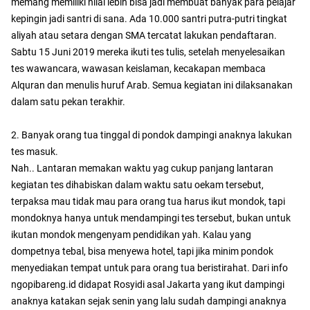
memang memiliki nilai lebih bisa jadi membuat banyak para pelajar
kepingin jadi santri di sana. Ada 10.000 santri putra-putri tingkat
aliyah atau setara dengan SMA tercatat lakukan pendaftaran.
Sabtu 15 Juni 2019 mereka ikuti tes tulis, setelah menyelesaikan
tes wawancara, wawasan keislaman, kecakapan membaca
Alquran dan menulis huruf Arab. Semua kegiatan ini dilaksanakan
dalam satu pekan terakhir.
2. Banyak orang tua tinggal di pondok dampingi anaknya lakukan
tes masuk.
Nah.. Lantaran memakan waktu yag cukup panjang lantaran
kegiatan tes dihabiskan dalam waktu satu oekam tersebut,
terpaksa mau tidak mau para orang tua harus ikut mondok, tapi
mondoknya hanya untuk mendampingi tes tersebut, bukan untuk
ikutan mondok mengenyam pendidikan yah. Kalau yang
dompetnya tebal, bisa menyewa hotel, tapi jika minim pondok
menyediakan tempat untuk para orang tua beristirahat. Dari info
ngopibareng.id didapat Rosyidi asal Jakarta yang ikut dampingi
anaknya katakan sejak senin yang lalu sudah dampingi anaknya