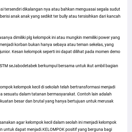
si tersendiri dikalangan nya atau bahkan menguasai segala sudut
risi anak anak yang sedikit ter bully atau tersisihkan dari kancah
asanya dimiliki plg kelompok ini atau mungkin memiliki power yang
 menjadi korban bukan hanya sebaya atau teman sekelas, yang
 junior. Kesan kelompok seperti ini dapat dilihat pada momen demo
a STM seJabodetabek berkumpul bersama untuk ikut ambil bagian
mpok kelompok kecil di sekolah telah bertransformasi menjadi
 sesuatu dalam tatanan bermasyarakat. Contoh lain adalah
kuatan besar dan brutal yang hanya bertujuan untuk merusak
anakan agar kelompok kecil dalam seolah ini menjadi kelompok
n untuk dapat menjadi.KELOMPOK positif yang berguna bagi