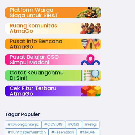
Platform Warga
Siaga untuk SIBAT
Ruang komunitas
AtmaGo
Pusat Info Bencana
AtmaGo
Pusat Belajar CSO
Simpul Madani
Catat Keuanganmu
Di Sini!
Cek Fitur Terbaru
AtmaGo
Tagar Populer
#lowongankerja
#COVID19
#OMS
#religi
#humaspemerintah
#kesehatan
#MADANI