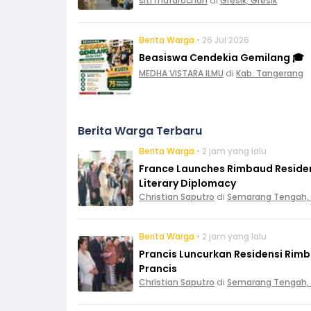
siti mufarochah
di
Gresik, Gresik
Berita Warga
• 26 Jul 2026
Beasiswa Cendekia Gemilang 🎓
MEDHA VISTARA ILMU
di
Kab. Tangerang
Berita Warga Terbaru
Berita Warga
• 2 jam yang lalu
France Launches Rimbaud Residen
Literary Diplomacy
Christian Saputro
di
Semarang Tengah,
Berita Warga
• 2 jam yang lalu
Prancis Luncurkan Residensi Rim
Prancis
Christian Saputro
di
Semarang Tengah,