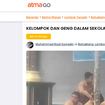
Beranda
Berita Warga
Lombok Tengah
Batuklian
KELOMPOK DAN GENG DALAM SEKOL
Berita Warga
Muhammad Rizal Suryadin
di
Batukliang, Lomb