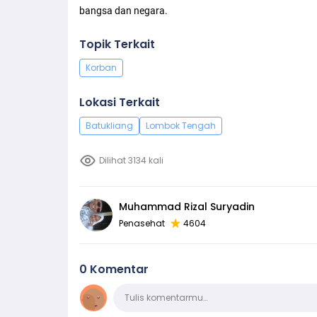
bangsa dan negara.
Topik Terkait
Korban
Lokasi Terkait
Batukliang
Lombok Tengah
Dilihat 3134 kali
Muhammad Rizal Suryadin
Penasehat
4604
0 Komentar
Komentar
Tulis komentarmu…