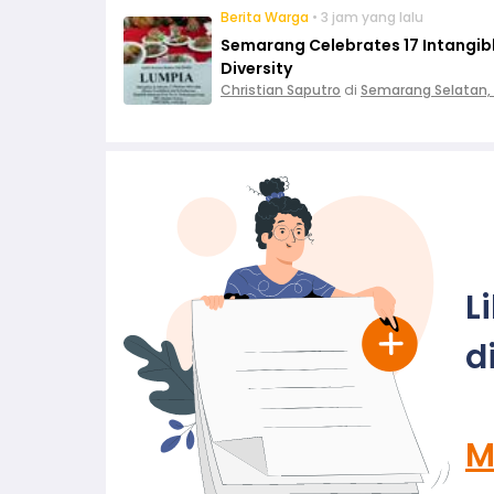
Berita Warga
• 3 jam yang lalu
Semarang Celebrates 17 Intangible
Diversity
Christian Saputro
di
Semarang Selatan,
L
d
M