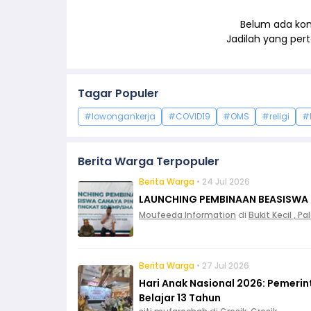
Belum ada kom
Jadilah yang pe
Tagar Populer
#lowongankerja
#COVID19
#OMS
#religi
#
Berita Warga Terpopuler
Berita Warga
• 24 Jul 2026
LAUNCHING PEMBINAAN BEASISWA
Moufeeda Information
di
Bukit Kecil , 
Berita Warga
• 27 Jul 2026
Hari Anak Nasional 2026: Pemeri
Belajar 13 Tahun