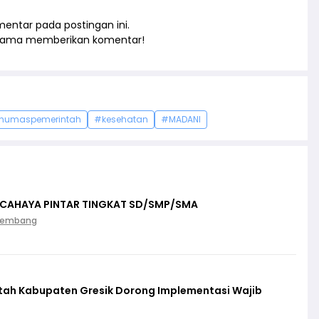
entar pada postingan ini.
rtama memberikan komentar!
humaspemerintah
#kesehatan
#MADANI
 CAHAYA PINTAR TINGKAT SD/SMP/SMA
Palembang
ntah Kabupaten Gresik Dorong Implementasi Wajib