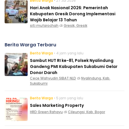
Berita Warga
• 27 Jul 2026
Hari Anak Nasional 2026: Pemerintah
Kabupaten Gresik Dorong Implementasi
Wajib Belajar 13 Tahun
siti mufarochah
di
Gresik, Gresik
Berita Warga Terbaru
Berita Warga
• 4 jam yang lalu
Sambut HUT RI ke-81, Polsek Nyalindung
Gandeng PMI Kabupaten Sukabumi Gelar
Donor Darah
Cece Wahyudin SIBAT NLD
di
Nyalindung, Kab.
Sukabumi
Berita Warga
• 5 jam yang lalu
Sales Marketing Property
HRD Green Rahayu
di
Cileungsi, Kab. Bogor