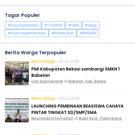
Tagar Populer
#lowongankerja
#COVID19
#OMS
#religi
#humaspemerintah
#kesehatan
#MADANI
Berita Warga Terpopuler
Berita Warga
• 23 Jul 2026
PMI Kabupaten Bekasi sambangi SMKN 1
Babelan
ivan kusmayandi
di
Babelan, Kab. Bekasi
Berita Warga
• 24 Jul 2026
LAUNCHING PEMBINAAN BEASISWA CAHAYA
PINTAR TINGKAT SD/SMP/SMA
Moufeeda Information
di
Bukit Kecil , Palembang