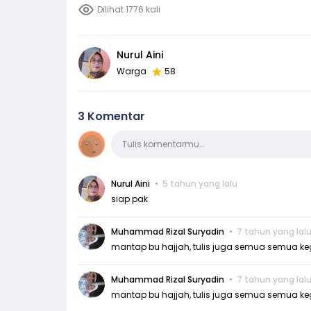
Dilihat 1776 kali
Nurul Aini
Warga
58
3 Komentar
Komentar
Tulis komentarmu…
Nurul Aini
5 tahun yang lalu
siap pak
Muhammad Rizal Suryadin
7 tahun yang lal
mantap bu hajjah, tulis juga semua semua kegi
Muhammad Rizal Suryadin
7 tahun yang lal
mantap bu hajjah, tulis juga semua semua ke