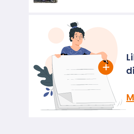
L
d
M