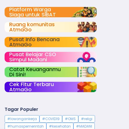
Platform Warga
Siaga untuk SIBAT
Ruang komunitas
AtmaGo
Pusat Info Bencana
AtmaGo
Pusat Belajar CSO
Simpul Madani
Catat Keuanganmu
Di Sini!
Cek Fitur Terbaru
AtmaGo
Tagar Populer
#lowongankerja
#COVID19
#OMS
#religi
#humaspemerintah
#kesehatan
#MADANI