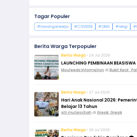
Tagar Populer
#lowongankerja
#COVID19
#OMS
#religi
#
Berita Warga Terpopuler
Berita Warga
• 24 Jul 2026
LAUNCHING PEMBINAAN BEASISWA
Moufeeda Information
di
Bukit Kecil , 
Berita Warga
• 27 Jul 2026
Hari Anak Nasional 2026: Pemeri
Belajar 13 Tahun
siti mufarochah
di
Gresik, Gresik
Berita Warga
• 26 Jul 2026