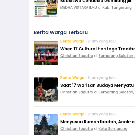
Beasiswa Cendekia Gemilang 🎓
MEDHA VISTARA ILMU
di
Kab. Tangerang
Berita Warga Terbaru
Berita Warga
• 8 jam yang lalu
When 17 Cultural Heritage Tradit
Christian Saputro
di
Semarang Selatan,
Berita Warga
• 8 jam yang lalu
Saat 17 Warisan Budaya Menyatu
Christian Saputro
di
Semarang Selatan,
Berita Warga
• 8 jam yang lalu
Menyusuri Rumah Ibadah, Anak-ana
Christian Saputro
di
Kota Semarang