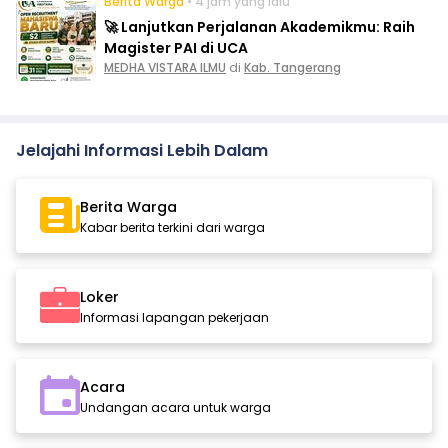
Berita Warga
• 4 jam yang lalu
🚀 Lanjutkan Perjalanan Akademikmu: Raih
Magister PAI di UCA
MEDHA VISTARA ILMU
di
Kab. Tangerang
Jelajahi Informasi Lebih Dalam
Berita Warga
Kabar berita terkini dari warga
Loker
Informasi lapangan pekerjaan
Acara
Undangan acara untuk warga