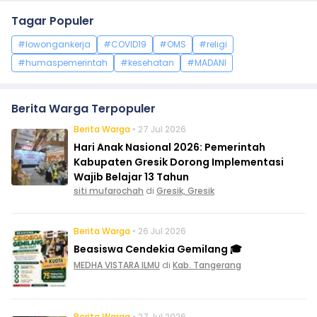
Tagar Populer
#lowongankerja
#COVID19
#OMS
#religi
#humaspemerintah
#kesehatan
#MADANI
Berita Warga Terpopuler
Berita Warga
• 27 Jul 2026
Hari Anak Nasional 2026: Pemerintah
Kabupaten Gresik Dorong Implementasi
Wajib Belajar 13 Tahun
siti mufarochah
di
Gresik, Gresik
Berita Warga
• 26 Jul 2026
Beasiswa Cendekia Gemilang 🎓
MEDHA VISTARA ILMU
di
Kab. Tangerang
Berita Warga
• 27 Jul 2026