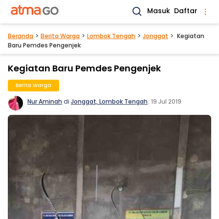
Masuk
Daftar
Beranda
Berita Warga
Lombok Tengah
Jonggat
Kegiatan
Baru Pemdes Pengenjek
Kegiatan Baru Pemdes Pengenjek
Berita Warga
Nur Aminah
di
Jonggat, Lombok Tengah
.
19 Jul 2019