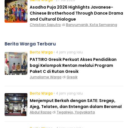
Asadha Puja 2026 Highlights Javanese-
Chinese Brotherhood Through Dance Drama
and Cultural Dialogue
Christian Saputro
di
Banyumanik, Kota Semarang
Berita Warga Terbaru
Berita Warga
• 4 jam yang lalu
PATTIRO Gresik Perkuat Akses Pendidikan
bagi Kelompok Rentan melalui Program
Paket C di Rutan Gresik
Jurnalisme Warga
di
Gresik
Berita Warga
• 4 jam yang lalu
Menjemput Berkah dengan SATE: Sregep,
Ajeg, Telaten, dan Entengan dalam Beramal
Abdul Razaq
di
Tegalrejo, Yogyakarta