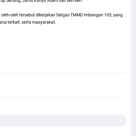
irup Secang, Jamu Kunyit Asam dan lain-lain.
t oleh-oleh tersebut dikerjakan Satgas TMMD Imbangan 105, yang
i terkait, serta masyarakat.