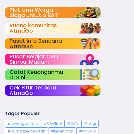
Platform Warga
Siaga untuk SIBAT
Ruang komunitas
AtmaGo
Pusat Info Bencana
AtmaGo
Pusat Belajar CSO
Simpul Madani
Catat Keuanganmu
Di Sini!
Cek Fitur Terbaru
AtmaGo
Tagar Populer
#lowongankerja
#COVID19
#OMS
#religi
#humaspemerintah
#kesehatan
#MADANI