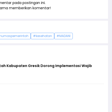
entar pada postingan ini.
rtama memberikan komentar!
humaspemerintah
#kesehatan
#MADANI
ntah Kabupaten Gresik Dorong Implementasi Wajib