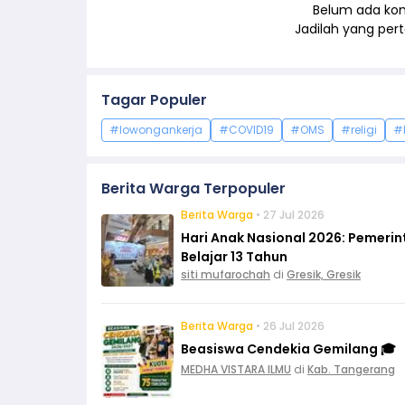
Belum ada kom
Jadilah yang pe
Tagar Populer
#lowongankerja
#COVID19
#OMS
#religi
#
Berita Warga Terpopuler
Berita Warga
• 27 Jul 2026
Hari Anak Nasional 2026: Pemeri
Belajar 13 Tahun
siti mufarochah
di
Gresik, Gresik
Berita Warga
• 26 Jul 2026
Beasiswa Cendekia Gemilang 🎓
MEDHA VISTARA ILMU
di
Kab. Tangerang