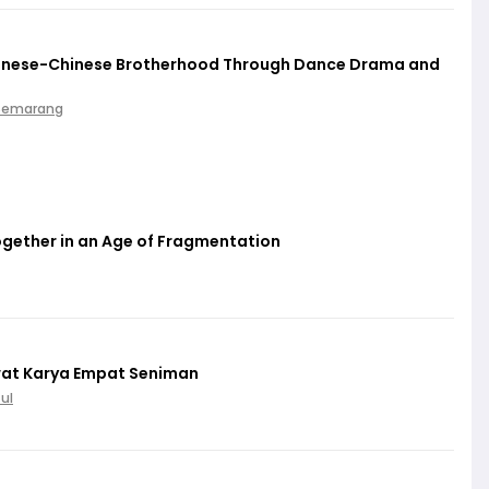
vanese-Chinese Brotherhood Through Dance Drama and
 Semarang
gether in an Age of Fragmentation
wat Karya Empat Seniman
ul