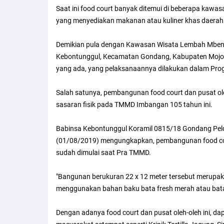
Saat ini food court banyak ditemui di beberapa kawas
yang menyediakan makanan atau kuliner khas daerah 
Demikian pula dengan Kawasan Wisata Lembah Mbencir
Kebontunggul, Kecamatan Gondang, Kabupaten Mojoke
yang ada, yang pelaksanaannya dilakukan dalam P
Salah satunya, pembangunan food court dan pusat ole
sasaran fisik pada TMMD Imbangan 105 tahun ini.
Babinsa Kebontunggul Koramil 0815/18 Gondang Pelda
(01/08/2019) mengungkapkan, pembangunan food cou
sudah dimulai saat Pra TMMD.
"Bangunan berukuran 22 x 12 meter tersebut merupa
menggunakan bahan baku bata fresh merah atau bata
Dengan adanya food court dan pusat oleh-oleh ini, 