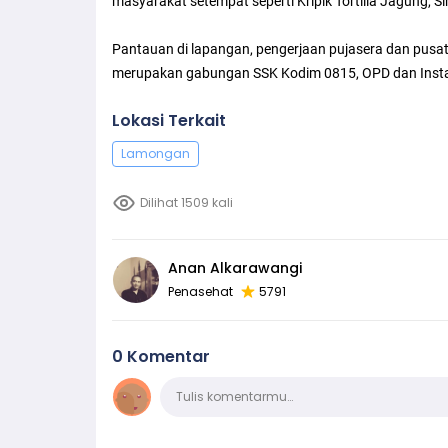
masyarakat setempat seperti Kripik Tortilla Jagung, S
Pantauan di lapangan, pengerjaan pujasera dan pusa
merupakan gabungan SSK Kodim 0815, OPD dan Instans
Lokasi Terkait
Lamongan
Dilihat 1509 kali
Anan Alkarawangi
Penasehat
5791
0 Komentar
Komentar
Tulis komentarmu…