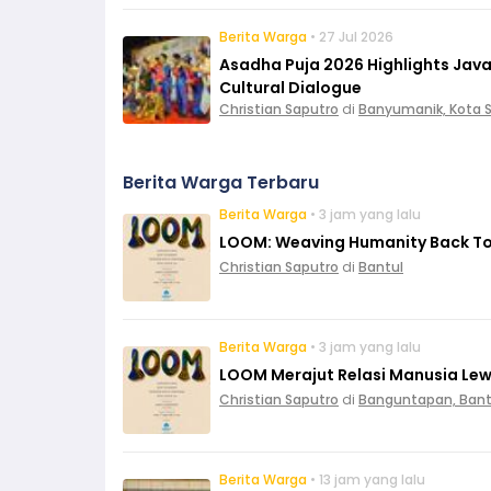
Berita Warga
• 27 Jul 2026
Asadha Puja 2026 Highlights Ja
Cultural Dialogue
Christian Saputro
di
Banyumanik, Kota
Berita Warga Terbaru
Berita Warga
• 3 jam yang lalu
LOOM: Weaving Humanity Back To
Christian Saputro
di
Bantul
Berita Warga
• 3 jam yang lalu
LOOM Merajut Relasi Manusia Le
Christian Saputro
di
Banguntapan, Bant
Berita Warga
• 13 jam yang lalu