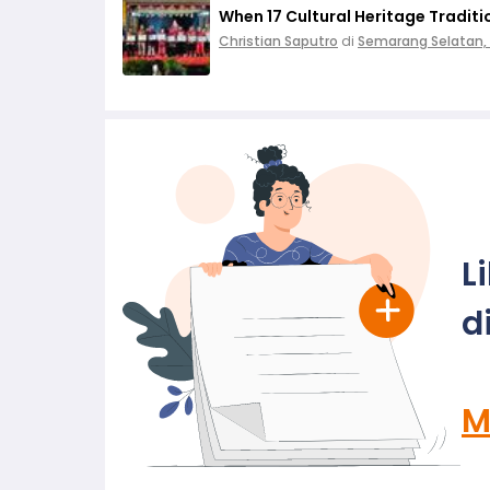
When 17 Cultural Heritage Tradit
Christian Saputro
di
Semarang Selatan,
L
d
M