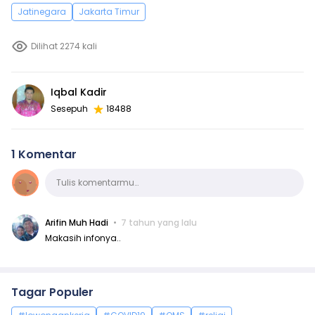
Jatinegara
Jakarta Timur
Dilihat 2274 kali
Iqbal Kadir
Sesepuh
18488
1 Komentar
Komentar
Tulis komentarmu…
Arifin Muh Hadi
7 tahun yang lalu
Makasih infonya..
Tagar Populer