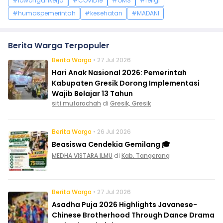
#lowongankerja
#COVID19
#OMS
#religi
#humaspemerintah
#kesehatan
#MADANI
Berita Warga Terpopuler
Berita Warga
• 27 Jul 2026
Hari Anak Nasional 2026: Pemerintah
Kabupaten Gresik Dorong Implementasi
Wajib Belajar 13 Tahun
siti mufarochah
di
Gresik, Gresik
Berita Warga
• 26 Jul 2026
Beasiswa Cendekia Gemilang 🎓
MEDHA VISTARA ILMU
di
Kab. Tangerang
Berita Warga
• 27 Jul 2026
Asadha Puja 2026 Highlights Javanese-
Chinese Brotherhood Through Dance Drama