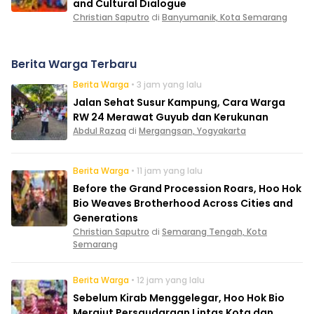
and Cultural Dialogue
Christian Saputro
di
Banyumanik, Kota Semarang
Berita Warga Terbaru
Berita Warga
• 3 jam yang lalu
Jalan Sehat Susur Kampung, Cara Warga
RW 24 Merawat Guyub dan Kerukunan
Abdul Razaq
di
Mergangsan, Yogyakarta
Berita Warga
• 11 jam yang lalu
Before the Grand Procession Roars, Hoo Hok
Bio Weaves Brotherhood Across Cities and
Generations
Christian Saputro
di
Semarang Tengah, Kota
Semarang
Berita Warga
• 12 jam yang lalu
Sebelum Kirab Menggelegar, Hoo Hok Bio
Merajut Persaudaraan Lintas Kota dan