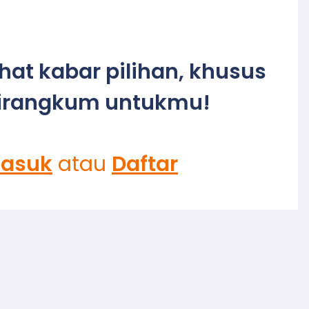
ihat kabar pilihan, khusus
irangkum untukmu!
asuk
atau
Daftar