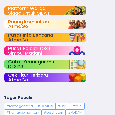
Platform Warga
Siaga untuk SIBAT
Ruang komunitas
AtmaGo
Pusat Info Bencana
AtmaGo
Pusat Belajar CSO
Simpul Madani
Catat Keuanganmu
Di Sini!
Cek Fitur Terbaru
AtmaGo
Tagar Populer
#lowongankerja
#COVID19
#OMS
#religi
#humaspemerintah
#kesehatan
#MADANI