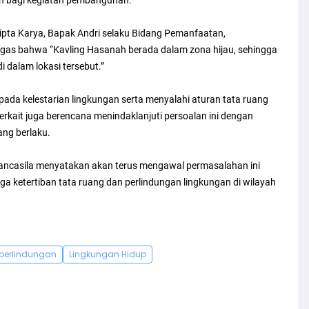
an bagi kegiatan pembangunan.
pta Karya, Bapak Andri selaku Bidang Pemanfaatan,
gas bahwa “Kavling Hasanah berada dalam zona hijau, sehingga
 dalam lokasi tersebut.”
ada kelestarian lingkungan serta menyalahi aturan tata ruang
erkait juga berencana menindaklanjuti persoalan ini dengan
ang berlaku.
Pancasila menyatakan akan terus mengawal permasalahan ini
 ketertiban tata ruang dan perlindungan lingkungan di wilayah
perlindungan
Lingkungan Hidup