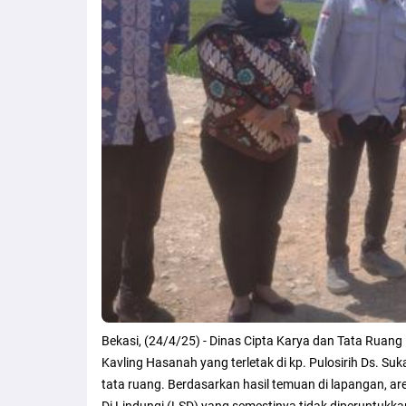
Bekasi, (24/4/25) - Dinas Cipta Karya dan Tata Ruang
Kavling Hasanah yang terletak di kp. Pulosirih Ds. 
tata ruang. Berdasarkan hasil temuan di lapangan, ar