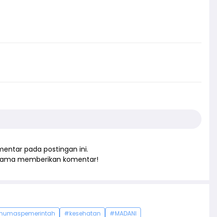
entar pada postingan ini.
rtama memberikan komentar!
humaspemerintah
#kesehatan
#MADANI