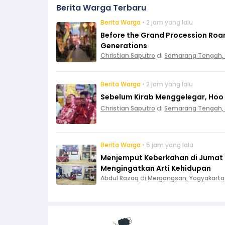
Berita Warga Terbaru
Berita Warga
• 2 jam yang lalu
Before the Grand Procession Roar
Generations
Christian Saputro
di
Semarang Tengah,
Berita Warga
• 2 jam yang lalu
Sebelum Kirab Menggelegar, Hoo 
Christian Saputro
di
Semarang Tengah,
Berita Warga
• 5 jam yang lalu
Menjemput Keberkahan di Jumat L
Mengingatkan Arti Kehidupan
Abdul Razaq
di
Mergangsan, Yogyakarta