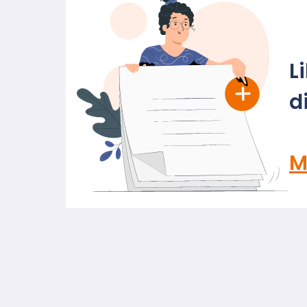
L
d
M