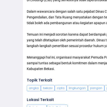
Di Lindungi (LSD) yang semestinya tidak diperuntukk
Dalam wawancara dengan salah satu pejabat Dinas Ci
Pengendalian, dan Tata Ruang menyatakan dengan te
tidak boleh ada pembangunan atau kegiatan apapun di
Temuan ini menjadi sorotan karena dapat berdampak p
yang telah ditetapkan oleh pemerintah daerah. Dinas t
langkah-langkah penertiban sesuai prosedur hukum y
Menanggapi hal ini, organisasi masyarakat Pemuda 
sampai tuntas sebagai bentuk komitmen dalam menjaga
Kabupaten Bekasi.
Topik Terkait
angka
bekasi
cipta
lingkungan
pangan
Lokasi Terkait