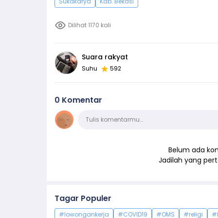
Sukakarya
Kab. Bekasi
Dilihat 1170 kali
Suara rakyat
Suhu
592
0 Komentar
Komentar
Tulis komentarmu…
Belum ada kom
Jadilah yang pe
Tagar Populer
#lowongankerja
#COVID19
#OMS
#religi
#