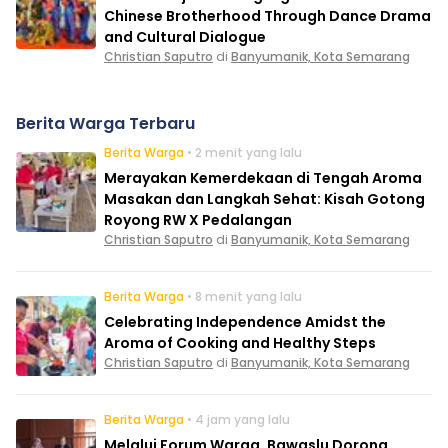
Chinese Brotherhood Through Dance Drama
and Cultural Dialogue
Christian Saputro
di
Banyumanik, Kota Semarang
Berita Warga Terbaru
Berita Warga
• 2 menit yang lalu
Merayakan Kemerdekaan di Tengah Aroma
Masakan dan Langkah Sehat: Kisah Gotong
Royong RW X Pedalangan
Christian Saputro
di
Banyumanik, Kota Semarang
Berita Warga
• 8 menit yang lalu
Celebrating Independence Amidst the
Aroma of Cooking and Healthy Steps
Christian Saputro
di
Banyumanik, Kota Semarang
Berita Warga
• 4 jam yang lalu
Melalui Forum Warga, Bawaslu Dorong