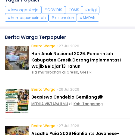
#lowongankerja
#COVID19
#OMS
#religi
#humaspemerintah
#kesehatan
#MADANI
Berita Warga Terpopuler
Berita Warga
• 27 Jul 2026
Hari Anak Nasional 2026: Pemerintah
Kabupaten Gresik Dorong Implementasi
Wajib Belajar 13 Tahun
siti mufarochah
di
Gresik, Gresik
Berita Warga
• 26 Jul 2026
Beasiswa Cendekia Gemilang 🎓
MEDHA VISTARA ILMU
di
Kab. Tangerang
Berita Warga
• 27 Jul 2026
Asadha Puja 2026 Highlights Javanese-