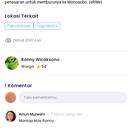
penasaran untuk memburunya ke Wonosobo. (eRWe)
Lokasi Terkait
Pakualaman
Yogyakarta
Dilihat 2087 kali
Ronny Wicaksono
Warga
54
1 Komentar
Komentar
Tulis komentarmu…
Ainun Murwani
7 tahun yang lalu
Mantap Mas Ronny