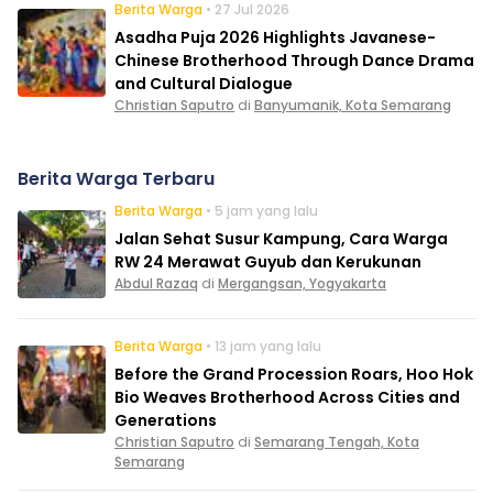
Berita Warga
• 27 Jul 2026
Asadha Puja 2026 Highlights Javanese-
Chinese Brotherhood Through Dance Drama
and Cultural Dialogue
Christian Saputro
di
Banyumanik, Kota Semarang
Berita Warga Terbaru
Berita Warga
• 5 jam yang lalu
Jalan Sehat Susur Kampung, Cara Warga
RW 24 Merawat Guyub dan Kerukunan
Abdul Razaq
di
Mergangsan, Yogyakarta
Berita Warga
• 13 jam yang lalu
Before the Grand Procession Roars, Hoo Hok
Bio Weaves Brotherhood Across Cities and
Generations
Christian Saputro
di
Semarang Tengah, Kota
Semarang