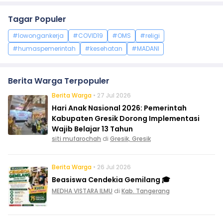
Tagar Populer
#lowongankerja
#COVID19
#OMS
#religi
#humaspemerintah
#kesehatan
#MADANI
Berita Warga Terpopuler
Berita Warga
• 27 Jul 2026
Hari Anak Nasional 2026: Pemerintah
Kabupaten Gresik Dorong Implementasi
Wajib Belajar 13 Tahun
siti mufarochah
di
Gresik, Gresik
Berita Warga
• 26 Jul 2026
Beasiswa Cendekia Gemilang 🎓
MEDHA VISTARA ILMU
di
Kab. Tangerang