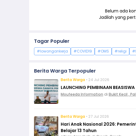
Belum ada kom
Jadilah yang pe
Tagar Populer
#lowongankerja
#COVID19
#OMS
#religi
#
Berita Warga Terpopuler
Berita Warga
• 24 Jul 2026
LAUNCHING PEMBINAAN BEASISWA
Moufeeda Information
di
Bukit Kecil , 
Berita Warga
• 27 Jul 2026
Hari Anak Nasional 2026: Pemeri
Belajar 13 Tahun