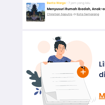
Berita Warga
• 7 jam yang lalu
Menyusuri Rumah Ibadah, Anak-ana
Christian Saputro
di
Kota Semarang
L
d
M