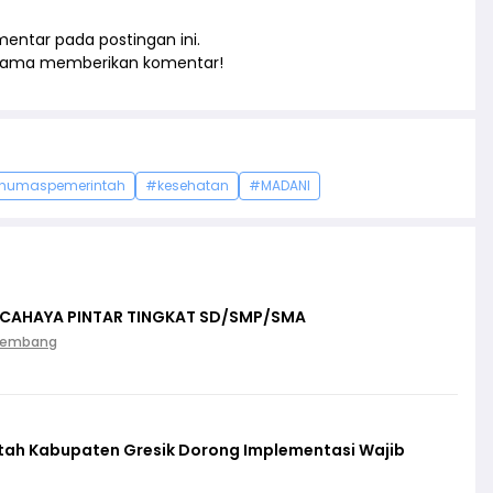
entar pada postingan ini.
rtama memberikan komentar!
humaspemerintah
#kesehatan
#MADANI
 CAHAYA PINTAR TINGKAT SD/SMP/SMA
Palembang
ntah Kabupaten Gresik Dorong Implementasi Wajib