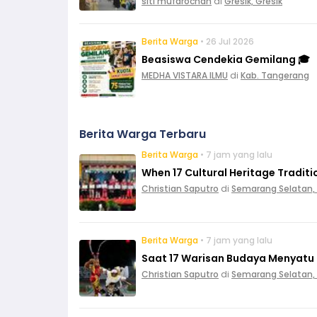
siti mufarochah
di
Gresik, Gresik
Berita Warga
• 26 Jul 2026
Beasiswa Cendekia Gemilang 🎓
MEDHA VISTARA ILMU
di
Kab. Tangerang
Berita Warga Terbaru
Berita Warga
• 7 jam yang lalu
When 17 Cultural Heritage Tradit
Christian Saputro
di
Semarang Selatan,
Berita Warga
• 7 jam yang lalu
Saat 17 Warisan Budaya Menyatu
Christian Saputro
di
Semarang Selatan,