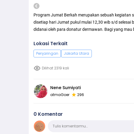
Program Jumat Berkah merupakan sebuah kegiatan sos
disetiap hari Jumat pukul mulai 12,30 wib s/d selesai
didanai oleh para donatur dermawan. Bagi yang mau 
Lokasi Terkait
Penjaringan
Jakarta Utara
Dilihat 2319 kali
Nene Sumiyati
atmaGoer
296
0 Komentar
Komentar
Tulis komentarmu…