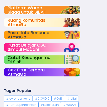
Platform Warga
Siaga untuk SIBAT
Ruang komunitas
AtmaGo
Pusat Info Bencana
AtmaGo
Pusat Belajar CSO
Simpul Madani
Catat Keuanganmu
Di Sini!
Cek Fitur Terbaru
AtmaGo
Tagar Populer
#lowongankerja
#COVID19
#OMS
#religi
#humaspemerintah
#kesehatan
#MADANI