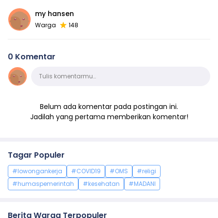
my hansen
Warga
148
0 Komentar
Komentar
Tulis komentarmu…
Belum ada komentar pada postingan ini.
Jadilah yang pertama memberikan komentar!
Tagar Populer
#lowongankerja
#COVID19
#OMS
#religi
#humaspemerintah
#kesehatan
#MADANI
Berita Warga Terpopuler