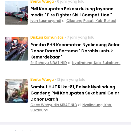
Berita Warga
• 6 jam yang lalu
PMI Kabupaten Bekasi dukung layanan
medis " Fire Fighter Skill Competition "
ivan kusmayandi
di
Cikarang Pusat, Kab. Bekasi
Diskusi Komunitas
• 7 jam yang lalu
Panitia PHN Kecamatan Nyalindung Gelar
Donor Darah Bertema " Darahku untuk
Kemerdekaan"
Sri Rahayu SIBAT NLD
di
Nyalindung, Kab. Sukabumi
Berita Warga
• 12 jam yang lalu
Sambut HUT RI ke-81, Polsek Nyalindung
Gandeng PMI Kabupaten Sukabumi Gelar
Donor Darah
Cece Wahyudin SIBAT NLD
di
Nyalindung, Kab.
Sukabumi