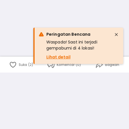
Peringatan Bencana
Waspada! Saat ini terjadi
gempabumi di 4 lokasi!
Lihat detail
Suka (2)
Komentar (0)
Bagikan
Bahasa Indonesia
English
id
www.atmago.com
pr
pr.atmago.com