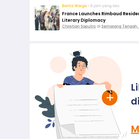
Berita Warga
• 6 jam yang lalu
France Launches Rimbaud Residen
Literary Diplomacy
Christian Saputro
di
Semarang Tengah,
L
d
M