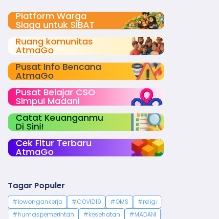
Platform Warga
Siaga untuk SIBAT
Ruang komunitas
AtmaGo
Pusat Info Bencana
AtmaGo
Pusat Belajar CSO
Simpul Madani
Catat Keuanganmu
Di Sini!
Cek Fitur Terbaru
AtmaGo
Tagar Populer
#lowongankerja
#COVID19
#OMS
#religi
#humaspemerintah
#kesehatan
#MADANI