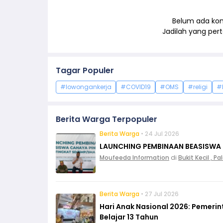
Belum ada kom
Jadilah yang pe
Tagar Populer
#lowongankerja
#COVID19
#OMS
#religi
#
Berita Warga Terpopuler
Berita Warga
• 24 Jul 2026
LAUNCHING PEMBINAAN BEASISWA
Moufeeda Information
di
Bukit Kecil , 
Berita Warga
• 27 Jul 2026
Hari Anak Nasional 2026: Pemeri
Belajar 13 Tahun