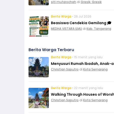
siti mufarochah
di
Gresik, Gresik
Berita Warga
• 26 Jul 2026
Beasiswa Cendekia Gemilang 🎓
MEDHA VISTARA ILMU
di
Kab. Tangerang
Berita Warga Terbaru
Berita Warga
• 15 menit yang lalu
Menyusuri Rumah Ibadah, Anak-ana
Christian Saputro
di
Kota Semarang
Berita Warga
• 22 menit yang lalu
Walking Through Houses of Worshi
Christian Saputro
di
Kota Semarang