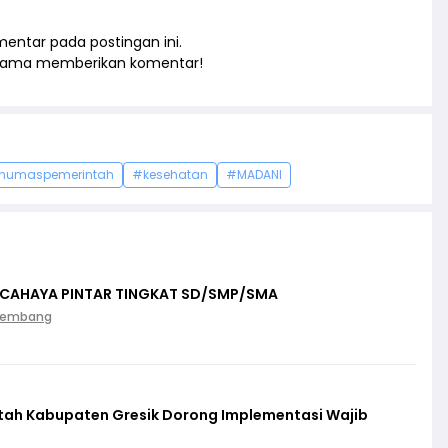
entar pada postingan ini.
rtama memberikan komentar!
humaspemerintah
#kesehatan
#MADANI
 CAHAYA PINTAR TINGKAT SD/SMP/SMA
Palembang
ntah Kabupaten Gresik Dorong Implementasi Wajib