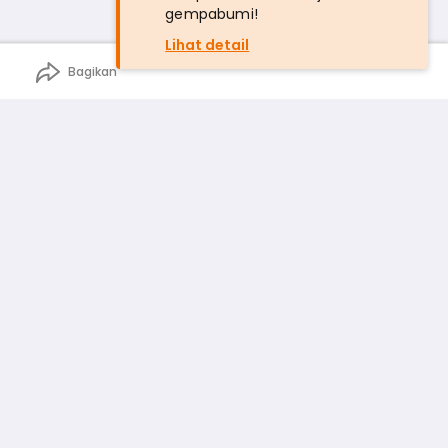
gempabumi!
Lihat detail
Bagikan
n
rga