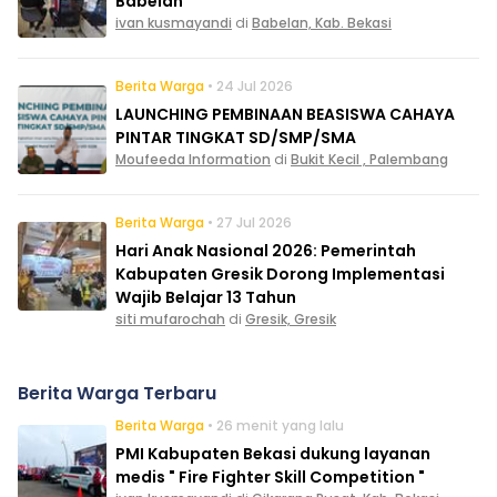
Babelan
ivan kusmayandi
di
Babelan, Kab. Bekasi
Berita Warga
• 24 Jul 2026
LAUNCHING PEMBINAAN BEASISWA CAHAYA
PINTAR TINGKAT SD/SMP/SMA
Moufeeda Information
di
Bukit Kecil , Palembang
Berita Warga
• 27 Jul 2026
Hari Anak Nasional 2026: Pemerintah
Kabupaten Gresik Dorong Implementasi
Wajib Belajar 13 Tahun
siti mufarochah
di
Gresik, Gresik
Berita Warga Terbaru
Berita Warga
• 26 menit yang lalu
PMI Kabupaten Bekasi dukung layanan
medis " Fire Fighter Skill Competition "