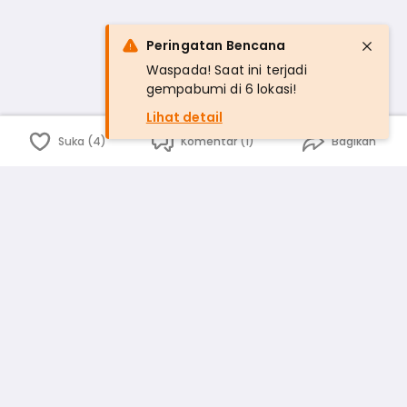
Peringatan Bencana
Waspada! Saat ini terjadi
gempabumi di 6 lokasi!
Lihat detail
Suka (4)
Komentar (1)
Bagikan
Bahasa Indonesia
English
id
www.atmago.com
pr
pr.atmago.com
Facebook
Instagram
Twitter
Blog
Tentang Kami
Media
Kebijakan dan Privasi
Syarat dan Ketentuan
Pedoman Komunitas Warga