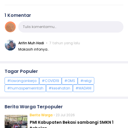
1 Komentar
Komentar
Tulis komentarmu…
Arifin Muh Hadi
7 tahun yang lalu
Makasih infonya..
Tagar Populer
#lowongankerja
#COVID19
#OMS
#religi
#humaspemerintah
#kesehatan
#MADANI
Berita Warga Terpopuler
Berita Warga
• 23 Jul 2026
PMI Kabupaten Bekasi sambangi SMKN 1