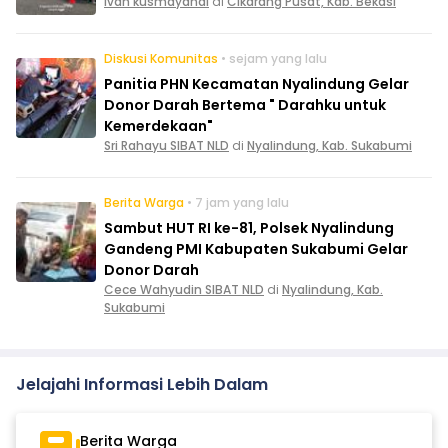
ivan kusmayandi
di
Cikarang Pusat, Kab. Bekasi
Diskusi Komunitas
• sejam yang lalu
Panitia PHN Kecamatan Nyalindung Gelar
Donor Darah Bertema " Darahku untuk
Kemerdekaan"
Sri Rahayu SIBAT NLD
di
Nyalindung, Kab. Sukabumi
Berita Warga
• 7 jam yang lalu
Sambut HUT RI ke-81, Polsek Nyalindung
Gandeng PMI Kabupaten Sukabumi Gelar
Donor Darah
Cece Wahyudin SIBAT NLD
di
Nyalindung, Kab.
Sukabumi
Jelajahi Informasi Lebih Dalam
Berita Warga