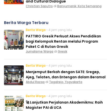
and Cultural Dialogue
Christian Saputro
di
Banyumanik, Kota Semarang
Berita Warga Terbaru
Berita Warga
• 4 jam yang lalu
PATTIRO Gresik Perkuat Akses Pendidikan
bagi Kelompok Rentan melalui Program
Paket C di Rutan Gresik
Jurnalisme Warga
di
Gresik
Berita Warga
• 4 jam yang lalu
Menjemput Berkah dengan SATE: Sregep,
Ajeg, Telaten, dan Entengan dalam Beramal
Abdul Razaq
di
Tegalrejo, Yogyakarta
Berita Warga
• 4 jam yang lalu
🚀 Lanjutkan Perjalanan Akademikmu: Raih
Magister PAI di UCA