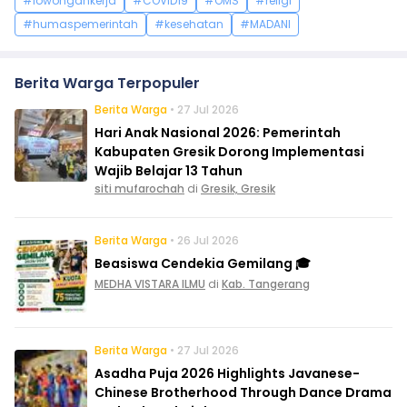
#lowongankerja
#COVID19
#OMS
#religi
#humaspemerintah
#kesehatan
#MADANI
Berita Warga Terpopuler
Berita Warga
• 27 Jul 2026
Hari Anak Nasional 2026: Pemerintah
Kabupaten Gresik Dorong Implementasi
Wajib Belajar 13 Tahun
siti mufarochah
di
Gresik, Gresik
Berita Warga
• 26 Jul 2026
Beasiswa Cendekia Gemilang 🎓
MEDHA VISTARA ILMU
di
Kab. Tangerang
Berita Warga
• 27 Jul 2026
Asadha Puja 2026 Highlights Javanese-
Chinese Brotherhood Through Dance Drama