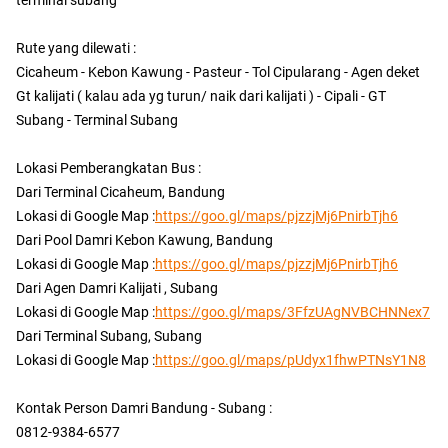
Rute yang dilewati :
Cicaheum - Kebon Kawung - Pasteur - Tol Cipularang - Agen deket
Gt kalijati ( kalau ada yg turun/ naik dari kalijati ) - Cipali - GT
Subang - Terminal Subang
Lokasi Pemberangkatan Bus :
Dari Terminal Cicaheum, Bandung
Lokasi di Google Map :
https://goo.gl/maps/pjzzjMj6PnirbTjh6
Dari Pool Damri Kebon Kawung, Bandung
Lokasi di Google Map :
https://goo.gl/maps/pjzzjMj6PnirbTjh6
Dari Agen Damri Kalijati , Subang
Lokasi di Google Map :
https://goo.gl/maps/3FfzUAgNVBCHNNex7
Dari Terminal Subang, Subang
Lokasi di Google Map :
https://goo.gl/maps/pUdyx1fhwPTNsY1N8
Kontak Person Damri Bandung - Subang :
0812-9384-6577