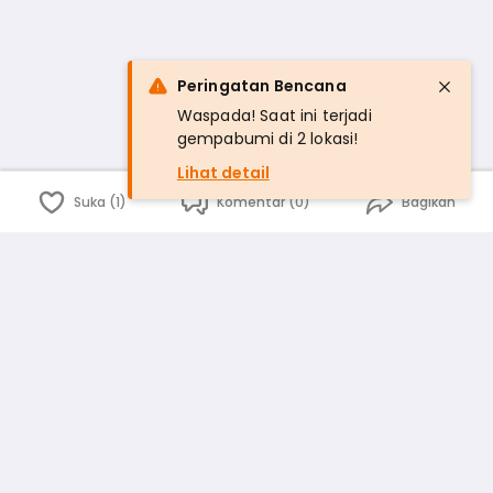
Peringatan Bencana
Waspada! Saat ini terjadi
gempabumi di 2 lokasi!
Lihat detail
Suka (1)
Komentar (0)
Bagikan
Bahasa Indonesia
English
id
www.atmago.com
pr
pr.atmago.com
Facebook
Instagram
Twitter
Blog