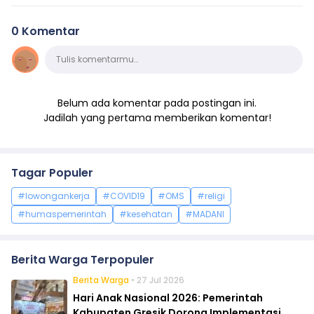
0 Komentar
Komentar
Tulis komentarmu…
Belum ada komentar pada postingan ini.
Jadilah yang pertama memberikan komentar!
Tagar Populer
#lowongankerja
#COVID19
#OMS
#religi
#humaspemerintah
#kesehatan
#MADANI
Berita Warga Terpopuler
Berita Warga
• 27 Jul 2026
Hari Anak Nasional 2026: Pemerintah
Kabupaten Gresik Dorong Implementasi