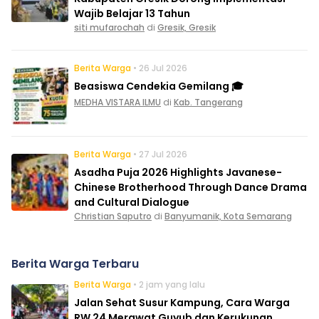
Wajib Belajar 13 Tahun
siti mufarochah
di
Gresik, Gresik
Berita Warga
• 26 Jul 2026
Beasiswa Cendekia Gemilang 🎓
MEDHA VISTARA ILMU
di
Kab. Tangerang
Berita Warga
• 27 Jul 2026
Asadha Puja 2026 Highlights Javanese-
Chinese Brotherhood Through Dance Drama
and Cultural Dialogue
Christian Saputro
di
Banyumanik, Kota Semarang
Berita Warga Terbaru
Berita Warga
• 2 jam yang lalu
Jalan Sehat Susur Kampung, Cara Warga
RW 24 Merawat Guyub dan Kerukunan