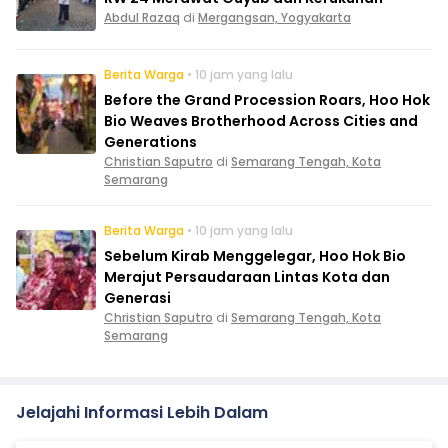
Abdul Razaq
di
Mergangsan, Yogyakarta
Berita Warga
• 10 jam yang lalu
Before the Grand Procession Roars, Hoo Hok
Bio Weaves Brotherhood Across Cities and
Generations
Christian Saputro
di
Semarang Tengah, Kota
Semarang
Berita Warga
• 10 jam yang lalu
Sebelum Kirab Menggelegar, Hoo Hok Bio
Merajut Persaudaraan Lintas Kota dan
Generasi
Christian Saputro
di
Semarang Tengah, Kota
Semarang
Jelajahi Informasi Lebih Dalam