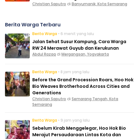
Christian Saputro
di
Banyumanik, Kota Semarang
Berita Warga Terbaru
Berita Warga
• 6 menit yang lalu
Jalan Sehat Susur Kampung, Cara Warga
RW 24 Merawat Guyub dan Kerukunan
Abdul Razaq
di
Mergangsan, Yogyakarta
Berita Warga
• 8 jam yang lalu
Before the Grand Procession Roars, Hoo Hok
Bio Weaves Brotherhood Across Cities and
Generations
Christian Saputro
di
Semarang Tengah, Kota
Semarang
Berita Warga
• 9 jam yang lalu
Sebelum Kirab Menggelegar, Hoo Hok Bio
Merajut Persaudaraan Lintas Kota dan