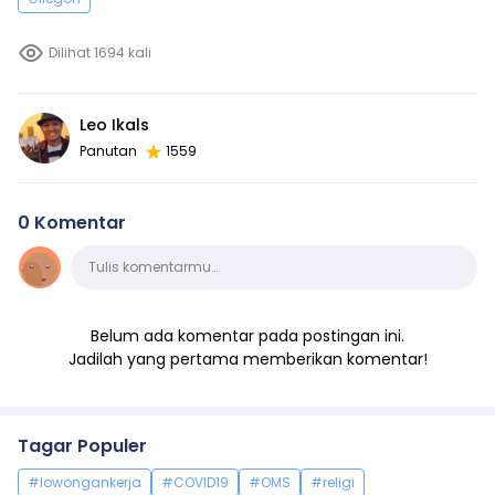
Dilihat 1694 kali
Leo Ikals
Panutan
1559
0 Komentar
Komentar
Tulis komentarmu…
Belum ada komentar pada postingan ini.
Jadilah yang pertama memberikan komentar!
Tagar Populer
#lowongankerja
#COVID19
#OMS
#religi