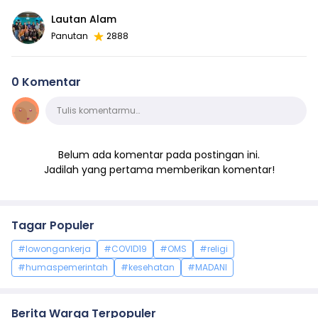
Lautan Alam
Panutan
2888
0 Komentar
Komentar
Tulis komentarmu…
Belum ada komentar pada postingan ini.
Jadilah yang pertama memberikan komentar!
Tagar Populer
#lowongankerja
#COVID19
#OMS
#religi
#humaspemerintah
#kesehatan
#MADANI
Berita Warga Terpopuler