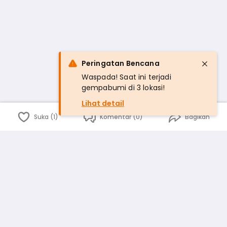
Peringatan Bencana
Waspada! Saat ini terjadi
gempabumi di 3 lokasi!
Lihat detail
Suka (1)
Komentar (0)
Bagikan
Bahasa Indonesia
English
id
www.atmago.com
pr
pr.atmago.com