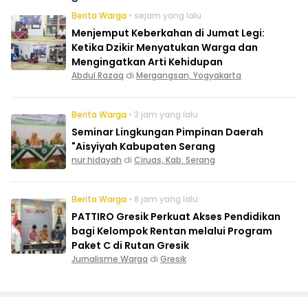
Berita Warga
• sejam yang lalu
Menjemput Keberkahan di Jumat Legi:
Ketika Dzikir Menyatukan Warga dan
Mengingatkan Arti Kehidupan
Abdul Razaq
di
Mergangsan, Yogyakarta
Berita Warga
• 3 jam yang lalu
Seminar Lingkungan Pimpinan Daerah
"Aisyiyah Kabupaten Serang
nur hidayah
di
Ciruas, Kab. Serang
Berita Warga
• 8 jam yang lalu
PATTIRO Gresik Perkuat Akses Pendidikan
bagi Kelompok Rentan melalui Program
Paket C di Rutan Gresik
Jurnalisme Warga
di
Gresik