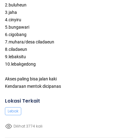
2.buluheun
3.jaha
4.cinyiru
5.bungawari
6.cigobang
7.muhara/desa ciladaeun
8.ciladaeun
9.lebaksitu
10.lebakgedong
Akses paling bisa jalan kaki
Kendaraan mentok dicipanas
Lokasi Terkait
Lebak
Dilihat 3774 kali