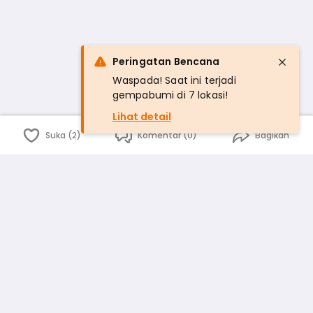
Peringatan Bencana
Waspada! Saat ini terjadi
gempabumi di 7 lokasi!
Lihat detail
Suka (2)
Komentar (0)
Bagikan
Bahasa Indonesia
English
id
www.atmago.com
pr
pr.atmago.com
Facebook
Instagram
Twitter
Blog