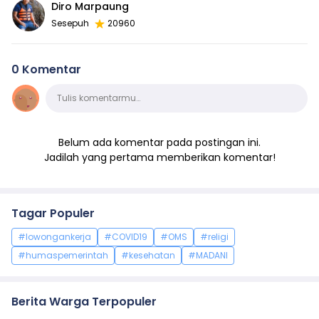
Diro Marpaung
Sesepuh
20960
0 Komentar
Komentar
Tulis komentarmu…
Belum ada komentar pada postingan ini.
Jadilah yang pertama memberikan komentar!
Tagar Populer
#lowongankerja
#COVID19
#OMS
#religi
#humaspemerintah
#kesehatan
#MADANI
Berita Warga Terpopuler