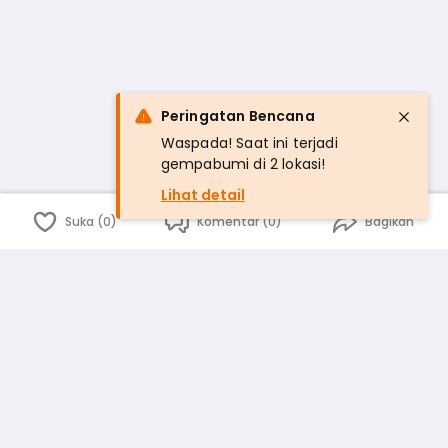
Peringatan Bencana
Waspada! Saat ini terjadi
gempabumi di 2 lokasi!
Lihat detail
Suka (0)
Komentar (0)
Bagikan
Bahasa Indonesia
English
id
www.atmago.com
pr
pr.atmago.com