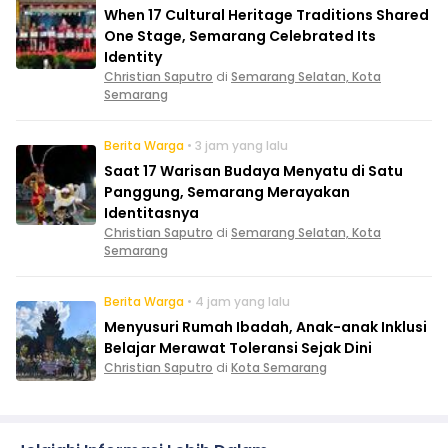
When 17 Cultural Heritage Traditions Shared
One Stage, Semarang Celebrated Its
Identity
Christian Saputro
di
Semarang Selatan, Kota
Semarang
Berita Warga
• 3 jam yang lalu
Saat 17 Warisan Budaya Menyatu di Satu
Panggung, Semarang Merayakan
Identitasnya
Christian Saputro
di
Semarang Selatan, Kota
Semarang
Berita Warga
• 4 jam yang lalu
Menyusuri Rumah Ibadah, Anak-anak Inklusi
Belajar Merawat Toleransi Sejak Dini
Christian Saputro
di
Kota Semarang