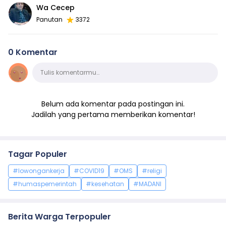
Wa Cecep
Panutan
3372
0 Komentar
Komentar
Tulis komentarmu…
Belum ada komentar pada postingan ini.
Jadilah yang pertama memberikan komentar!
Tagar Populer
#lowongankerja
#COVID19
#OMS
#religi
#humaspemerintah
#kesehatan
#MADANI
Berita Warga Terpopuler