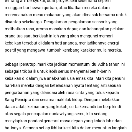
tentang arti bersyukur, buat proyek seni sederhana seperti
menggambar hewan qurban, atau libatkan mereka dalam
merencanakan menu makanan yang akan dimasak bersama untuk
disantap sekeluarga. Pengalaman-pengalaman sensorik yang
melibatkan rasa, aroma masakan dapur, dan kehangatan pelukan
orang tua saat berkisah inilah yang akan mengunci memori
kebaikan tersebut di dalam hati ananda, menjadikannya energi
positif yang mengawal tumbuh kembang karakter mulia mereka.
​Sebagai penutup, mari kita jadikan momentum Idul Adha tahun ini
sebagai titik balik untuk lebih serius menyemai benih-benih
kebaikan di dalam jiwa anak-anak usia emas kita. Mari kita penuhi
hari-hari mereka dengan keteladanan nyata tentang arti sebuah
pengorbanan yang dilandasi oleh rasa cinta yang tulus kepada
Sang Pencipta dan sesama makhluk hidup. Dengan meletakkan
dasar adab, keimanan yang kokoh, serta kemandirian berpikir di
atas segala pencapaian duniawi yang semu, kita sedang
menyiapkan pondasi generasi masa depan yang kokoh lahir dan
batinnya. Semoga setiap ikhtiar kecil kita dalam menuntun langkah