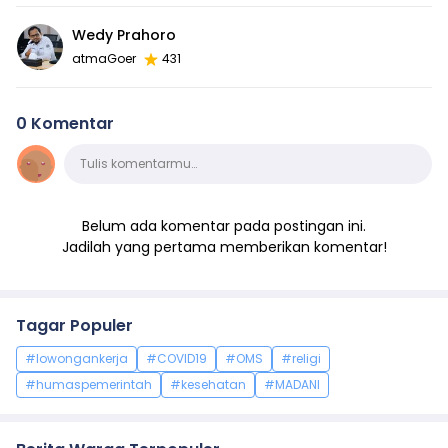
Wedy Prahoro
atmaGoer
431
0 Komentar
Komentar
Tulis komentarmu…
Belum ada komentar pada postingan ini.
Jadilah yang pertama memberikan komentar!
Tagar Populer
#lowongankerja
#COVID19
#OMS
#religi
#humaspemerintah
#kesehatan
#MADANI