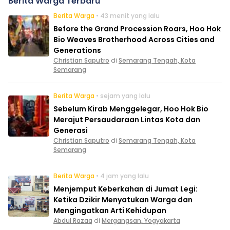
Berita Warga Terbaru
Berita Warga
• 43 menit yang lalu
Before the Grand Procession Roars, Hoo Hok
Bio Weaves Brotherhood Across Cities and
Generations
Christian Saputro
di
Semarang Tengah, Kota
Semarang
Berita Warga
• sejam yang lalu
Sebelum Kirab Menggelegar, Hoo Hok Bio
Merajut Persaudaraan Lintas Kota dan
Generasi
Christian Saputro
di
Semarang Tengah, Kota
Semarang
Berita Warga
• 4 jam yang lalu
Menjemput Keberkahan di Jumat Legi:
Ketika Dzikir Menyatukan Warga dan
Mengingatkan Arti Kehidupan
Abdul Razaq
di
Mergangsan, Yogyakarta