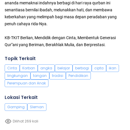
ananda memaknai indahnya berbagi di hari raya qurban ini
senantiasa bernilai ibadah, melunakkan hati, dan membawa
keberkahan yang melimpah bagi masa depan peradaban yang
penuh cahaya rida-Nya.
KB-TKIT Berlian, ​Mendidik dengan Cinta, Membentuk Generasi
Qur"ani yang Beriman, Berakhlak Mulia, dan Berprestasi.
Topik Terkait
Cinta
Korban
angka
belajar
berbagi
cipta
ikan
lingkungan
tangan
tradisi
Pendidikan
Perempuan dan Anak
Lokasi Terkait
Gamping
Sleman
Dilihat 269 kali