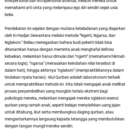
interpersonal dan intrapersonal ananda, melatih mereka untuk
memahami arti cinta yang melampaui ego diri sendiri sejak usia
belia.
Pendekatan ini sejalan dengan mutiara keteladanan yang diajarkan
oleh Ki Hadjar Dewantara melalui metode "Ngerti, Ngarsa, dan
Nglakoni." Beliau menegaskan bahwa budi pekerti tidak bisa
ditanamkan hanya dengan meminta anak menghafal definisi
kebaikan, melainkan harus dimulai dari "ngerti" (memahami hikmah
secara logis), "ngarsa" (merasakan keindahan nilai tersebut di
dalam hati), hingga akhirnya "nglakoni" (mempraktikkannya dalam
tindakan nyata harian). Idul Qurban adalah laboratorium terbaik
untuk mempraktikkan metode ini. Kita tidak mengajak anak melihat
proses penyembelihan yang mungkin terlalu ekstrem bagi
psikologis mereka, melainkan mengajak mereka nglakoni esensi
qurban yang ramah anak, seperti belajar menyisihkan uang jajan
untuk ditabung, ikut serta membungkus daging qurban, atau
mengantarkannya langsung kepada tetangga yang membutuhkan
dengan tangan mungil mereka sendiri.