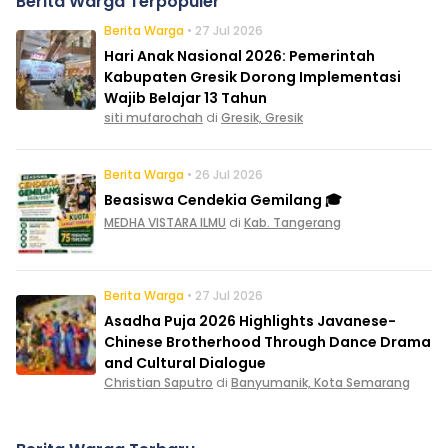
Berita Warga Terpopuler
Berita Warga
• 27 Jul 2026
Hari Anak Nasional 2026: Pemerintah
Kabupaten Gresik Dorong Implementasi
Wajib Belajar 13 Tahun
siti mufarochah
di
Gresik, Gresik
Berita Warga
• 26 Jul 2026
Beasiswa Cendekia Gemilang 🎓
MEDHA VISTARA ILMU
di
Kab. Tangerang
Berita Warga
• 27 Jul 2026
Asadha Puja 2026 Highlights Javanese-
Chinese Brotherhood Through Dance Drama
and Cultural Dialogue
Christian Saputro
di
Banyumanik, Kota Semarang