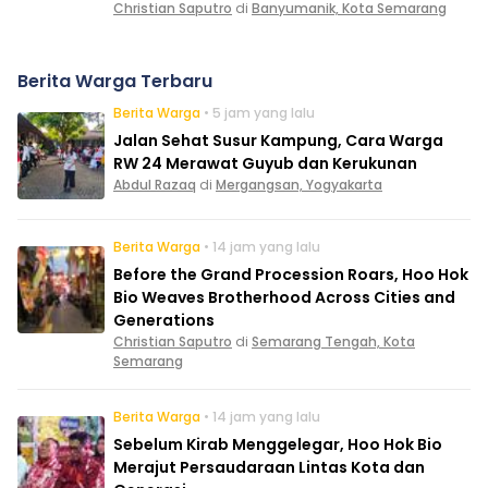
Christian Saputro
di
Banyumanik, Kota Semarang
Berita Warga Terbaru
Berita Warga
• 5 jam yang lalu
Jalan Sehat Susur Kampung, Cara Warga
RW 24 Merawat Guyub dan Kerukunan
Abdul Razaq
di
Mergangsan, Yogyakarta
Berita Warga
• 14 jam yang lalu
Before the Grand Procession Roars, Hoo Hok
Bio Weaves Brotherhood Across Cities and
Generations
Christian Saputro
di
Semarang Tengah, Kota
Semarang
Berita Warga
• 14 jam yang lalu
Sebelum Kirab Menggelegar, Hoo Hok Bio
Merajut Persaudaraan Lintas Kota dan