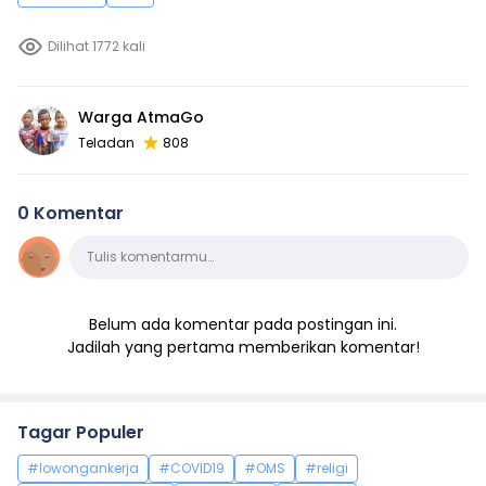
Dilihat 1772 kali
Warga AtmaGo
Teladan
808
0 Komentar
Komentar
Tulis komentarmu…
Belum ada komentar pada postingan ini.
Jadilah yang pertama memberikan komentar!
Tagar Populer
#lowongankerja
#COVID19
#OMS
#religi