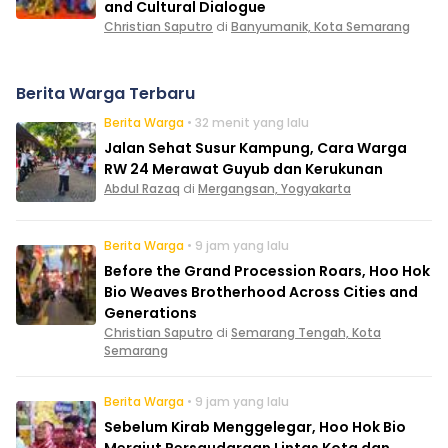
and Cultural Dialogue
Christian Saputro
di
Banyumanik, Kota Semarang
Berita Warga Terbaru
Berita Warga
• 32 menit yang lalu
Jalan Sehat Susur Kampung, Cara Warga
RW 24 Merawat Guyub dan Kerukunan
Abdul Razaq
di
Mergangsan, Yogyakarta
Berita Warga
• 9 jam yang lalu
Before the Grand Procession Roars, Hoo Hok
Bio Weaves Brotherhood Across Cities and
Generations
Christian Saputro
di
Semarang Tengah, Kota
Semarang
Berita Warga
• 9 jam yang lalu
Sebelum Kirab Menggelegar, Hoo Hok Bio
Merajut Persaudaraan Lintas Kota dan