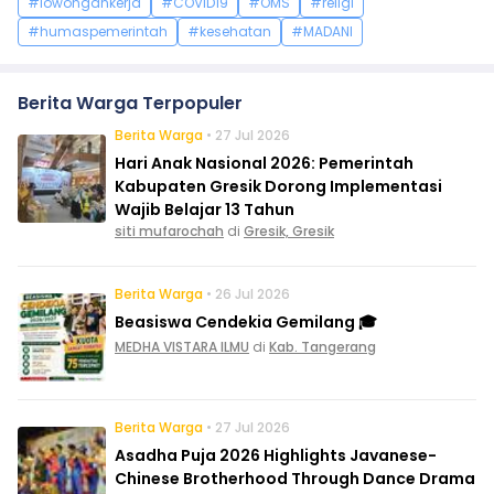
#lowongankerja
#COVID19
#OMS
#religi
#humaspemerintah
#kesehatan
#MADANI
Berita Warga Terpopuler
Berita Warga
• 27 Jul 2026
Hari Anak Nasional 2026: Pemerintah
Kabupaten Gresik Dorong Implementasi
Wajib Belajar 13 Tahun
siti mufarochah
di
Gresik, Gresik
Berita Warga
• 26 Jul 2026
Beasiswa Cendekia Gemilang 🎓
MEDHA VISTARA ILMU
di
Kab. Tangerang
Berita Warga
• 27 Jul 2026
Asadha Puja 2026 Highlights Javanese-
Chinese Brotherhood Through Dance Drama