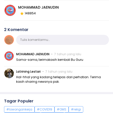
MOHAMMAD JAENUDIN
148854
2 Komentar
Komentar
Tulis komentarmu…
MOHAMMAD JAENUDIN
7 tahun yang lalu
Sama-sama, terimakasih kembali Bu Guru
Latrining Lestari
7 tahun yang lalu
Hal-hhal yang kadang terlepas dari perhatian. Terima
kasih sharing newsnya pak.
Tagar Populer
#lowongankerja
#COVID19
#OMS
#religi