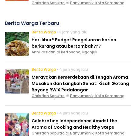
Christian Saputro
di
Banyumanik, Kota Semarang
Berita Warga Terbaru
Berita Warga
• 3 jam yang lalu
Hari libur? Budget Pengeluaran harian
berkurang atau bertambah???
Anni Rosidah
di
Kertosono, Nganjuk
Berita Warga
• 4 jam yang lalu
Merayakan Kemerdekaan di Tengah Aroma
Masakan dan Langkah Sehat: Kisah Gotong
Royong RW X Pedalangan
Christian Saputro
di
Banyumanik, Kota Semarang
Berita Warga
• 4 jam yang lalu
Celebrating Independence Amidst the
Aroma of Cooking and Healthy Steps
Christian Saputro
di
Banyumanik, Kota Semarang