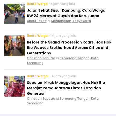
Berita Warga
• 5 jam yang lalu
Jalan Sehat Susur Kampung, Cara Warga
RW 24 Merawat Guyub dan Kerukunan
Abdul Razaq
di
Mergangsan, Yogyakarta
Berita Warga
• 14 jam yang lalu
Before the Grand Procession Roars, Hoo Hok
Bio Weaves Brotherhood Across Cities and
Generations
Christian Saputro
di
Semarang Tengah, Kota
Semarang
Berita Warga
• 14 jam yang lalu
Sebelum Kirab Menggelegar, Hoo Hok Bio
Merajut Persaudaraan Lintas Kota dan
Generasi
Christian Saputro
di
Semarang Tengah, Kota
Semarang