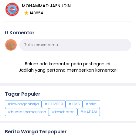
MOHAMMAD JAENUDIN
148854
0 Komentar
Komentar
Tulis komentarmu…
Belum ada komentar pada postingan ini.
Jadilah yang pertama memberikan komentar!
Tagar Populer
#lowongankerja
#COVID19
#OMS
#religi
#humaspemerintah
#kesehatan
#MADANI
Berita Warga Terpopuler