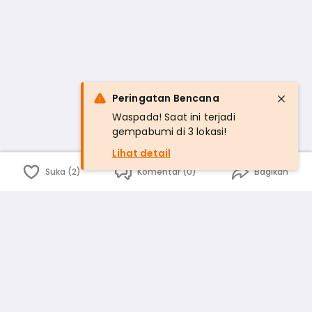
Peringatan Bencana
Waspada! Saat ini terjadi
gempabumi di 3 lokasi!
Lihat detail
Suka (2)
Komentar (0)
Bagikan
Bahasa Indonesia
English
id
www.atmago.com
pr
pr.atmago.com