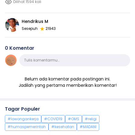
Dilihat 1594 kali
Hendrikus M
Sesepuh
21943
0 Komentar
Komentar
Tulis komentarmu…
Belum ada komentar pada postingan ini.
Jadilah yang pertama memberikan komentar!
Tagar Populer
#lowongankerja
#COVID19
#OMS
#religi
#humaspemerintah
#kesehatan
#MADANI