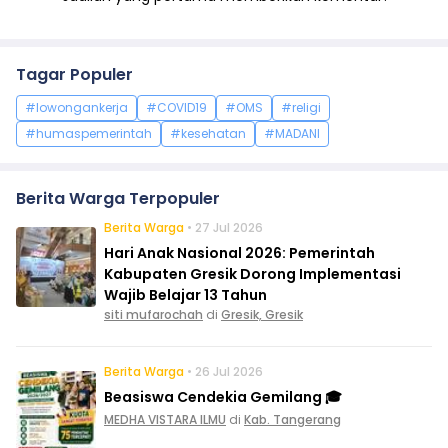
Tagar Populer
#lowongankerja
#COVID19
#OMS
#religi
#humaspemerintah
#kesehatan
#MADANI
Berita Warga Terpopuler
Berita Warga
• 27 Jul 2026
Hari Anak Nasional 2026: Pemerintah
Kabupaten Gresik Dorong Implementasi
Wajib Belajar 13 Tahun
siti mufarochah
di
Gresik, Gresik
Berita Warga
• 26 Jul 2026
Beasiswa Cendekia Gemilang 🎓
MEDHA VISTARA ILMU
di
Kab. Tangerang