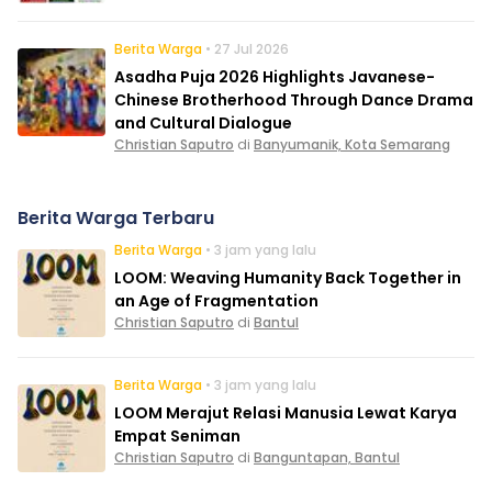
Berita Warga
• 27 Jul 2026
Asadha Puja 2026 Highlights Javanese-
Chinese Brotherhood Through Dance Drama
and Cultural Dialogue
Christian Saputro
di
Banyumanik, Kota Semarang
Berita Warga Terbaru
Berita Warga
• 3 jam yang lalu
LOOM: Weaving Humanity Back Together in
an Age of Fragmentation
Christian Saputro
di
Bantul
Berita Warga
• 3 jam yang lalu
LOOM Merajut Relasi Manusia Lewat Karya
Empat Seniman
Christian Saputro
di
Banguntapan, Bantul