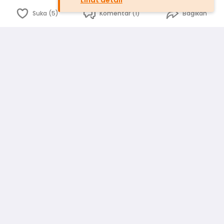
Lihat detail
Suka (5)
Komentar (1)
Bagikan
Bahasa Indonesia
English
id
www.atmago.com
pr
pr.atmago.com
Facebook
Instagram
Twitter
Blog
Tentang Kami
Media
Kebijakan dan Privasi
Syarat dan Ketentuan
Pedoman Komunitas Warga
Kirim Saran, Kritik dan Masukan dari Warga
Peringkat Pengguna
Platform rekanan AtmaGo