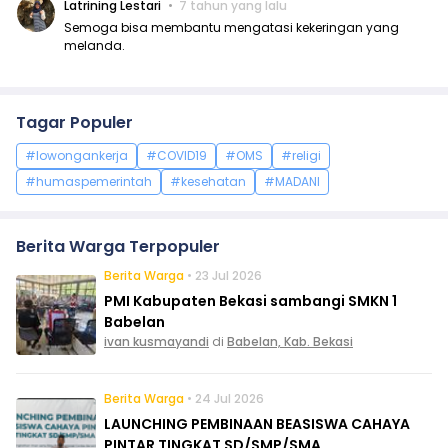
Latrining Lestari
7 tahun yang lalu
Semoga bisa membantu mengatasi kekeringan yang
melanda.
Tagar Populer
#lowongankerja
#COVID19
#OMS
#religi
#humaspemerintah
#kesehatan
#MADANI
Berita Warga Terpopuler
Berita Warga
• 23 Jul 2026
PMI Kabupaten Bekasi sambangi SMKN 1
Babelan
ivan kusmayandi
di
Babelan, Kab. Bekasi
Berita Warga
• 24 Jul 2026
LAUNCHING PEMBINAAN BEASISWA CAHAYA
PINTAR TINGKAT SD/SMP/SMA