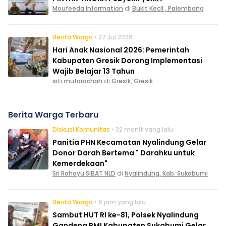
Moufeeda Information
di
Bukit Kecil , Palembang
Berita Warga
• 27 Jul 2026
Hari Anak Nasional 2026: Pemerintah
Kabupaten Gresik Dorong Implementasi
Wajib Belajar 13 Tahun
siti mufarochah
di
Gresik, Gresik
Berita Warga Terbaru
Diskusi Komunitas
• 32 menit yang lalu
Panitia PHN Kecamatan Nyalindung Gelar
Donor Darah Bertema " Darahku untuk
Kemerdekaan"
Sri Rahayu SIBAT NLD
di
Nyalindung, Kab. Sukabumi
Berita Warga
• 6 jam yang lalu
Sambut HUT RI ke-81, Polsek Nyalindung
Gandeng PMI Kabupaten Sukabumi Gelar