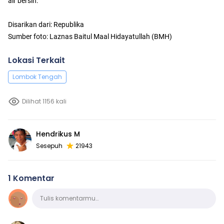
air bersih.
Disarikan dari: Republika
Sumber foto: Laznas Baitul Maal Hidayatullah (BMH)
Lokasi Terkait
Lombok Tengah
Dilihat 1156 kali
Hendrikus M
Sesepuh
21943
1 Komentar
Komentar
Tulis komentarmu…