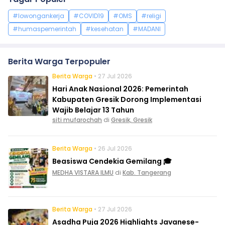
#lowongankerja
#COVID19
#OMS
#religi
#humaspemerintah
#kesehatan
#MADANI
Berita Warga Terpopuler
Berita Warga
• 27 Jul 2026
Hari Anak Nasional 2026: Pemerintah
Kabupaten Gresik Dorong Implementasi
Wajib Belajar 13 Tahun
siti mufarochah
di
Gresik, Gresik
Berita Warga
• 26 Jul 2026
Beasiswa Cendekia Gemilang 🎓
MEDHA VISTARA ILMU
di
Kab. Tangerang
Berita Warga
• 27 Jul 2026
Asadha Puja 2026 Highlights Javanese-