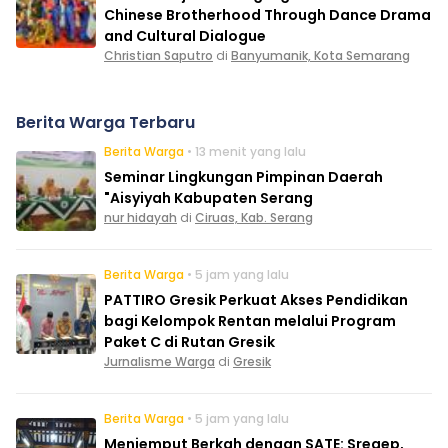
Chinese Brotherhood Through Dance Drama
and Cultural Dialogue
Christian Saputro
di
Banyumanik, Kota Semarang
Berita Warga Terbaru
Berita Warga
• 13 menit yang lalu
Seminar Lingkungan Pimpinan Daerah
"Aisyiyah Kabupaten Serang
nur hidayah
di
Ciruas, Kab. Serang
Berita Warga
• 5 jam yang lalu
PATTIRO Gresik Perkuat Akses Pendidikan
bagi Kelompok Rentan melalui Program
Paket C di Rutan Gresik
Jurnalisme Warga
di
Gresik
Berita Warga
• 5 jam yang lalu
Menjemput Berkah dengan SATE: Sregep,