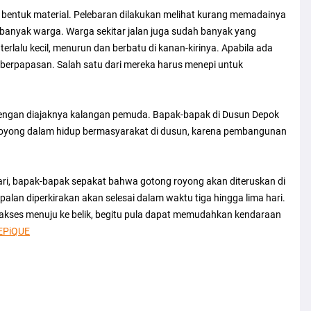
 bentuk material. Pelebaran dilakukan melihat kurang memadainya
 banyak warga. Warga sekitar jalan juga sudah banyak yang
terlalu kecil, menurun dan berbatu di kanan-kirinya. Apabila ada
 berpapasan. Salah satu dari mereka harus menepi untuk
u dengan diajaknya kalangan pemuda. Bapak-bapak di Dusun Depok
yong dalam hidup bermasyarakat di dusun, karena pembangunan
ari, bapak-bapak sepakat bahwa gotong royong akan diteruskan di
lan diperkirakan akan selesai dalam waktu tiga hingga lima hari.
akses menuju ke belik, begitu pula dapat memudahkan kendaraan
EPiQUE