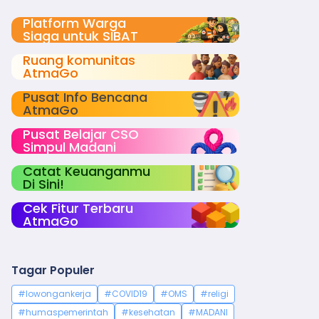
Platform Warga
Siaga untuk SIBAT
Ruang komunitas
AtmaGo
Pusat Info Bencana
AtmaGo
Pusat Belajar CSO
Simpul Madani
Catat Keuanganmu
Di Sini!
Cek Fitur Terbaru
AtmaGo
Tagar Populer
#lowongankerja
#COVID19
#OMS
#religi
#humaspemerintah
#kesehatan
#MADANI