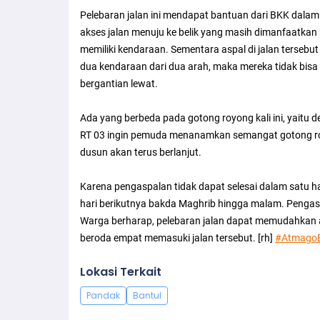
Pelebaran jalan ini mendapat bantuan dari BKK dalam
akses jalan menuju ke belik yang masih dimanfaatkan
memiliki kendaraan. Sementara aspal di jalan tersebut 
dua kendaraan dari dua arah, maka mereka tidak bisa
bergantian lewat.
Ada yang berbeda pada gotong royong kali ini, yait
RT 03 ingin pemuda menanamkan semangat gotong ro
dusun akan terus berlanjut.
Karena pengaspalan tidak dapat selesai dalam satu h
hari berikutnya bakda Maghrib hingga malam. Pengaspa
Warga berharap, pelebaran jalan dapat memudahkan 
beroda empat memasuki jalan tersebut. [rh]
#Atmago
Lokasi Terkait
Pandak
Bantul