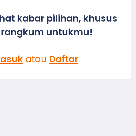
ihat kabar pilihan, khusus
irangkum untukmu!
asuk
atau
Daftar