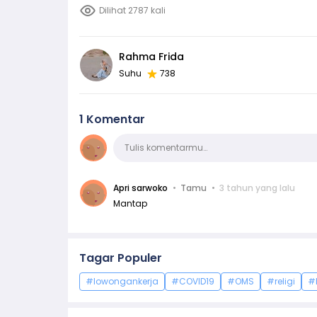
Dilihat 2787 kali
Rahma Frida
Suhu
738
1 Komentar
Komentar
Tulis komentarmu…
Apri sarwoko
Tamu
3 tahun yang lalu
Mantap
Tagar Populer
#lowongankerja
#COVID19
#OMS
#religi
#