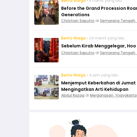
Berita Warga
• 6 menit yang lalu
Before the Grand Procession Roar
Generations
Christian Saputro
di
Semarang Tengah,
Berita Warga
• 24 menit yang lalu
Sebelum Kirab Menggelegar, Hoo 
Christian Saputro
di
Semarang Tengah,
Berita Warga
• 4 jam yang lalu
Menjemput Keberkahan di Jumat L
Mengingatkan Arti Kehidupan
Abdul Razaq
di
Mergangsan, Yogyakarta