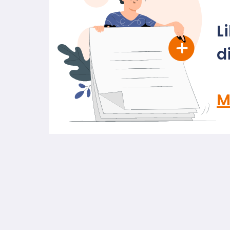
L
d
M