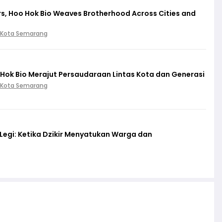
s, Hoo Hok Bio Weaves Brotherhood Across Cities and
 Kota Semarang
Hok Bio Merajut Persaudaraan Lintas Kota dan Generasi
 Kota Semarang
egi: Ketika Dzikir Menyatukan Warga dan