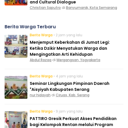
and Cultural Dialogue
Christian Saputro
di
Banyumanik, Kota Semarang
Berita Warga Terbaru
Berita Warga
• 2 jam yang lalu
Menjemput Keberkahan di Jumat Legi:
Ketika Dzikir Menyatukan Warga dan
Mengingatkan Arti Kehidupan
Abdul Razaq
di
Mergangsan, Yogyakarta
Berita Warga
• 4 jam yang lalu
Seminar Lingkungan Pimpinan Daerah
"Aisyiyah Kabupaten Serang
nur hidayah
di
Ciruas, Kab. Serang
Berita Warga
• 9 jam yang lalu
PATTIRO Gresik Perkuat Akses Pendidikan
bagi Kelompok Rentan melalui Program