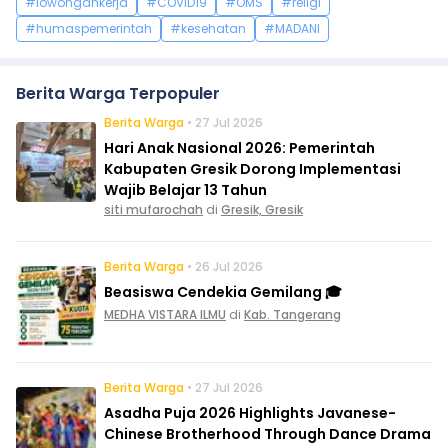
#lowongankerja
#COVID19
#OMS
#religi
#humaspemerintah
#kesehatan
#MADANI
Berita Warga Terpopuler
Berita Warga
• 27 Jul 2026
Hari Anak Nasional 2026: Pemerintah
Kabupaten Gresik Dorong Implementasi
Wajib Belajar 13 Tahun
siti mufarochah
di
Gresik, Gresik
Berita Warga
• 26 Jul 2026
Beasiswa Cendekia Gemilang 🎓
MEDHA VISTARA ILMU
di
Kab. Tangerang
Berita Warga
• 27 Jul 2026
Asadha Puja 2026 Highlights Javanese-
Chinese Brotherhood Through Dance Drama