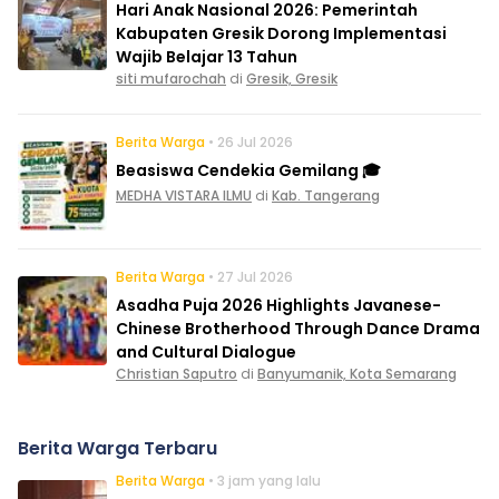
Hari Anak Nasional 2026: Pemerintah
Kabupaten Gresik Dorong Implementasi
Wajib Belajar 13 Tahun
siti mufarochah
di
Gresik, Gresik
Berita Warga
• 26 Jul 2026
Beasiswa Cendekia Gemilang 🎓
MEDHA VISTARA ILMU
di
Kab. Tangerang
Berita Warga
• 27 Jul 2026
Asadha Puja 2026 Highlights Javanese-
Chinese Brotherhood Through Dance Drama
and Cultural Dialogue
Christian Saputro
di
Banyumanik, Kota Semarang
Berita Warga Terbaru
Berita Warga
• 3 jam yang lalu