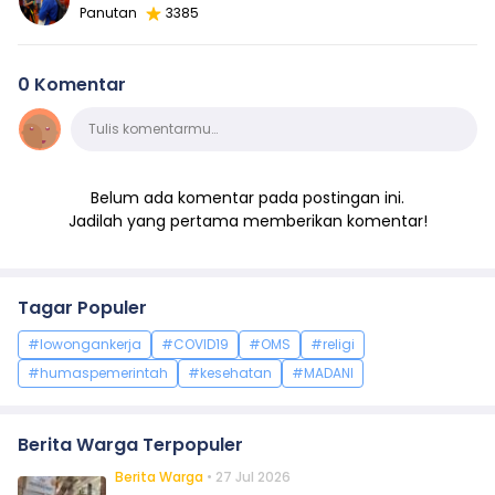
Panutan
3385
0 Komentar
Komentar
Tulis komentarmu…
Belum ada komentar pada postingan ini.
Jadilah yang pertama memberikan komentar!
Tagar Populer
#lowongankerja
#COVID19
#OMS
#religi
#humaspemerintah
#kesehatan
#MADANI
Berita Warga Terpopuler
Berita Warga
• 27 Jul 2026