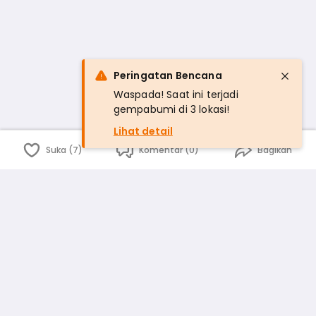
Peringatan Bencana
Waspada! Saat ini terjadi
gempabumi di 3 lokasi!
Lihat detail
Suka (7)
Komentar (0)
Bagikan
Bahasa Indonesia
English
id
www.atmago.com
pr
pr.atmago.com
Facebook
Instagram
Twitter
Blog