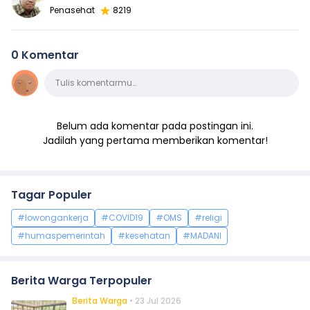
Penasehat
8219
0 Komentar
Komentar
Tulis komentarmu…
Belum ada komentar pada postingan ini.
Jadilah yang pertama memberikan komentar!
Tagar Populer
#lowongankerja
#COVID19
#OMS
#religi
#humaspemerintah
#kesehatan
#MADANI
Berita Warga Terpopuler
Berita Warga
• 23 Jul 2026