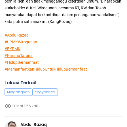
bernilai seni dan tidak mengganggu ketertiban umum. "Diharapkan
stakeholder di Kel. Wirogunan, bersama RT, RW dan Tokoh
masyarakat dapat berkontribusi dalam penanganan vandalisme",
kata putra satu anak ini. (KangRozaq)
#AbdulRazaq
#LPMKWirogunan
#FKPMK
#KarangTaruna
#HidupBermanfaat
#MemanfaatkanHidupUntukHidupBermanfaat
Lokasi Terkait
Mergangsan
Yogyakarta
Dilihat 1156 kali
Abdul Razaq