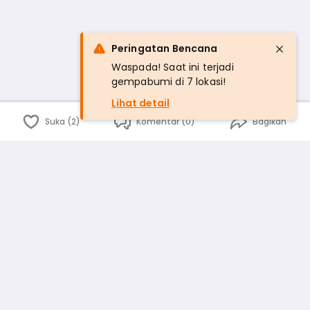
Peringatan Bencana
Waspada! Saat ini terjadi
gempabumi di 7 lokasi!
Lihat detail
Suka (2)
Komentar (0)
Bagikan
Bahasa Indonesia
English
id
www.atmago.com
pr
pr.atmago.com
Facebook
Instagram
Twitter
Blog
Tentang Kami
Media
Kebijakan dan Privasi