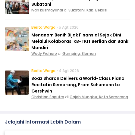
Sukatani
ivan kusmayandi
di
Sukatani, Kab. Bekasi
Berita Warga
• 5 Agt 2026
Menanam Benih Bijak Finansial Sejak Dini
Melalui Kolaborasi KB-TKIT Berlian dan Bank
Mandiri
Wedy Prahoro
di
Gamping, Sleman
Berita Warga
• 4 Agt 2026
Boaz Sharon Delivers a World-Class Piano
Recital in Semarang, From Schumann to
Gershwin
Christian Saputro
di
Gajah Mungkur, Kota Semarang
Jelajahi Informasi Lebih Dalam