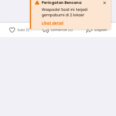
Peringatan Bencana
Waspada! Saat ini terjadi
gempabumi di 2 lokasi!
Lihat detail
Suka (1)
Komentar (0)
Bagikan
Bahasa Indonesia
English
id
www.atmago.com
pr
pr.atmago.com
Facebook
Instagram
Twitter
Blog
Tentang Kami
Media
Kebijakan dan Privasi
Syarat dan Ketentuan
Pedoman Komunitas Warga
Kirim Saran, Kritik dan Masukan dari Warga
Peringkat Pengguna