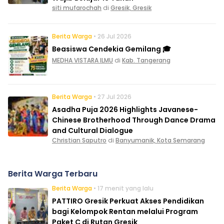
siti mufarochah
di
Gresik, Gresik
Berita Warga
• 26 Jul 2026
Beasiswa Cendekia Gemilang 🎓
MEDHA VISTARA ILMU
di
Kab. Tangerang
Berita Warga
• 27 Jul 2026
Asadha Puja 2026 Highlights Javanese-
Chinese Brotherhood Through Dance Drama
and Cultural Dialogue
Christian Saputro
di
Banyumanik, Kota Semarang
Berita Warga Terbaru
Berita Warga
• 17 menit yang lalu
PATTIRO Gresik Perkuat Akses Pendidikan
bagi Kelompok Rentan melalui Program
Paket C di Rutan Gresik