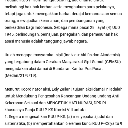
Padahal RUU P-KS ini sangat penting, tidak hanya untuk
melindungi hak-hak korban serta menghukum para pelakunya,
tetapi juga untuk menegakkan harkat derajat kemanusiaan semua
orang, mewujudkan keamanan, dan pembangunan yang
berkeadilan bagi Indonesia. Sebagaimana pasal 28 I ayat (4) UUD
1945, perlindungan, pemajuan, penegakan, dan pemenuhan hak
asasi manusia adalah tanggung jawab negara.
Itulah mengapa masyarakat sipil (Individu: Aktifis dan Akademisi)
yang tergabung dalam Gerakan Masyarakat Sipil Sumut (GEMSU)
mengadakan aksi damai di Bundaran Kantor Pos Pusat
(Medan/21/9/19).
Menurut Koordinator aksi, Lely Zailani, tujuan aksi damai ini adalah
untuk Mendukung Pengesahan Rancangan Undang-undang Anti
Kekerasan Seksual dan MENGETUK HATI NURASI, DPR RI
khususnya Panja RUU P-KS Komisi VIII untuk :
1. Segera mengesahkan RUU P-KS: (a) menyepakati judul dan
sistematika, (b) mempertahankan 6 elemen kunci RUU P-KS yaitu 9