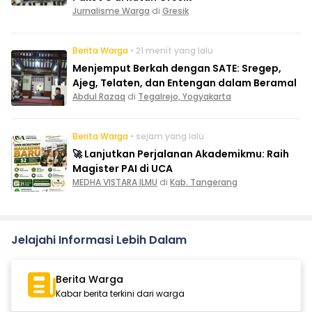
Jurnalisme Warga
di
Gresik
Berita Warga
• 21 menit yang lalu
Menjemput Berkah dengan SATE: Sregep,
Ajeg, Telaten, dan Entengan dalam Beramal
Abdul Razaq
di
Tegalrejo, Yogyakarta
Berita Warga
• sejam yang lalu
🚀 Lanjutkan Perjalanan Akademikmu: Raih
Magister PAI di UCA
MEDHA VISTARA ILMU
di
Kab. Tangerang
Jelajahi Informasi Lebih Dalam
Berita Warga
Kabar berita terkini dari warga