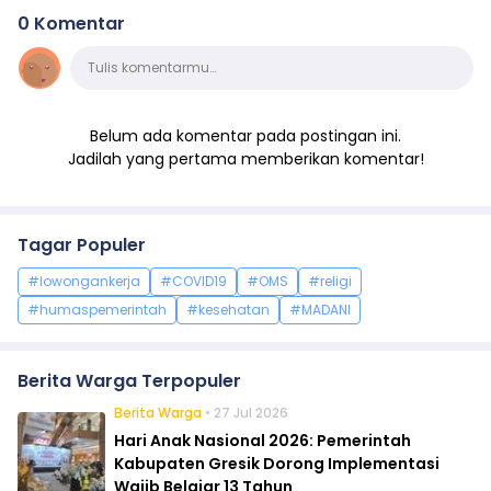
0 Komentar
Komentar
Tulis komentarmu…
Belum ada komentar pada postingan ini.
Jadilah yang pertama memberikan komentar!
Tagar Populer
#lowongankerja
#COVID19
#OMS
#religi
#humaspemerintah
#kesehatan
#MADANI
Berita Warga Terpopuler
Berita Warga
• 27 Jul 2026
Hari Anak Nasional 2026: Pemerintah
Kabupaten Gresik Dorong Implementasi
Wajib Belajar 13 Tahun