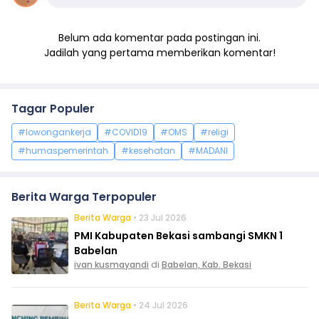
Belum ada komentar pada postingan ini.
Jadilah yang pertama memberikan komentar!
Tagar Populer
#lowongankerja
#COVID19
#OMS
#religi
#humaspemerintah
#kesehatan
#MADANI
Berita Warga Terpopuler
Berita Warga
• 23 Jul 2026
PMI Kabupaten Bekasi sambangi SMKN 1
Babelan
ivan kusmayandi
di
Babelan, Kab. Bekasi
Berita Warga
• 24 Jul 2026