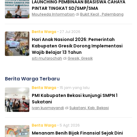
LAUNCHING PEMBINAAN BEASISWA CAHAYA
PINTAR TINGKAT SD/SMP/SMA
Moufeeda Information
di
Bukit Kecil , Palembang
Berita Warga
• 27 Jul 2026
Hari Anak Nasional 2026: Pemerintah
Kabupaten Gresik Dorong Implementasi
Wajib Belajar 13 Tahun
siti mufarochah
di
Gresik, Gresik
Berita Warga Terbaru
Berita Warga
• 15 jam yang lalu
PMI Kabupaten Bekasi kunjungi SMPN 1
Sukatani
ivan kusmayandi
di
Sukatani, Kab. Bekasi
Berita Warga
• 5 Agt 2026
Menanam Benih Bijak Finansial Sejak Dini