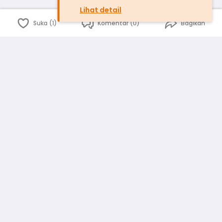
Lihat detail
Suka (1)
Komentar (0)
Bagikan
Bahasa Indonesia
English
id
www.atmago.com
pr
pr.atmago.com
Facebook
Instagram
Twitter
Blog
Tentang Kami
Media
Kebijakan dan Privasi
Syarat dan Ketentuan
Pedoman Komunitas Warga
Kirim Saran, Kritik dan Masukan dari Warga
Peringkat Pengguna
Platform rekanan AtmaGo