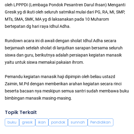
oleh LPPPDI (Lembaga Pondok Pesantren Darul Ihsan) Menganti
Gresik yg di ikuti oleh seluruh satmikal mulai dari PG, RA, MI, SMP,
MTs, SMA, SMK, MA yg di laksanakan pada 10 Muharom
bertepatan dg hari raya Idhul Adha.
Rundown acara ini di awali dengan sholat Idhul Adha secara
berjamaah setelah sholat di lanjutkan sarapan bersama seluruh
siswa dan guru, berikutnya adalah persiapan kegiatan manasik
yaitu untuk siswa memakai pakaian ihrom.
Pemandu kegiatan manasik haji dipimpin oleh beliau ustazd
Zaimin, M.Pd dengan memberikan arahan kegiatan secara rinci
beserta bacaan nya meskipun semua santri sudah membawa buku
bimbingan manasik masing-masing.
Topik Terkait
buku
gresik
ikan
pondok
sunnah
Pendidikan