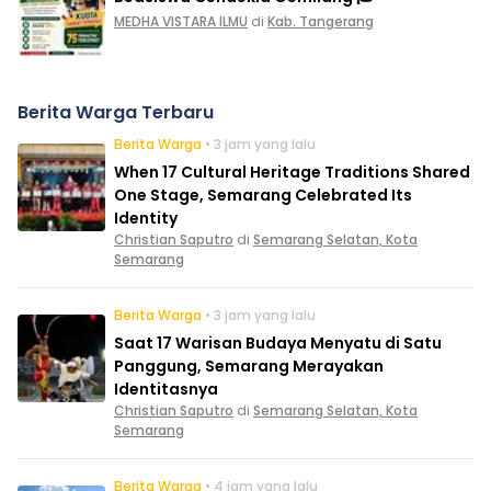
MEDHA VISTARA ILMU
di
Kab. Tangerang
Berita Warga Terbaru
Berita Warga
• 3 jam yang lalu
When 17 Cultural Heritage Traditions Shared
One Stage, Semarang Celebrated Its
Identity
Christian Saputro
di
Semarang Selatan, Kota
Semarang
Berita Warga
• 3 jam yang lalu
Saat 17 Warisan Budaya Menyatu di Satu
Panggung, Semarang Merayakan
Identitasnya
Christian Saputro
di
Semarang Selatan, Kota
Semarang
Berita Warga
• 4 jam yang lalu