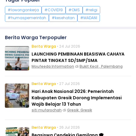
#lowongankerja
#COVID19
#OMS
#religi
#humaspemerintah
#kesehatan
#MADANI
Berita Warga Terpopuler
Berita Warga
• 24 Jul 2026
LAUNCHING PEMBINAAN BEASISWA CAHAYA
PINTAR TINGKAT SD/SMP/SMA
Moufeeda Information
di
Bukit Kecil , Palembang
Berita Warga
• 27 Jul 2026
Hari Anak Nasional 2026: Pemerintah
Kabupaten Gresik Dorong Implementasi
Wajib Belajar 13 Tahun
siti mufarochah
di
Gresik, Gresik
Berita Warga
• 26 Jul 2026
Beasiswa Cendekia Gemilang 🎓