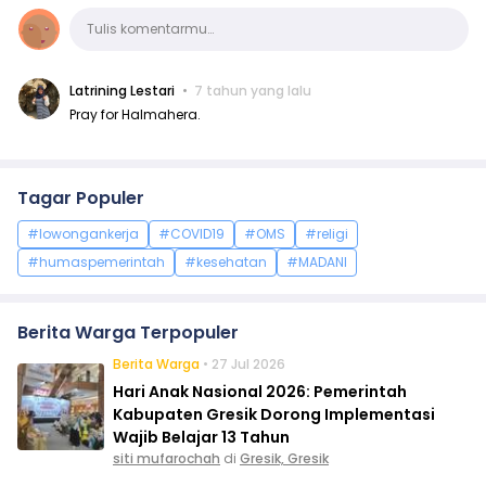
Komentar
Tulis komentarmu…
Latrining Lestari
7 tahun yang lalu
Pray for Halmahera.
Tagar Populer
#lowongankerja
#COVID19
#OMS
#religi
#humaspemerintah
#kesehatan
#MADANI
Berita Warga Terpopuler
Berita Warga
• 27 Jul 2026
Hari Anak Nasional 2026: Pemerintah
Kabupaten Gresik Dorong Implementasi
Wajib Belajar 13 Tahun
siti mufarochah
di
Gresik, Gresik