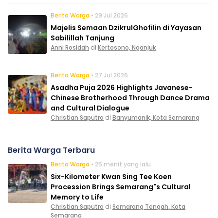
Berita Warga
• 29 Jul 2026
Majelis Semaan DzikrulGhofilin di Yayasan
Sabilillah Tanjung
Anni Rosidah
di
Kertosono, Nganjuk
Berita Warga
• 27 Jul 2026
Asadha Puja 2026 Highlights Javanese-
Chinese Brotherhood Through Dance Drama
and Cultural Dialogue
Christian Saputro
di
Banyumanik, Kota Semarang
Berita Warga Terbaru
Berita Warga
• 25 menit yang lalu
Six-Kilometer Kwan Sing Tee Koen
Procession Brings Semarang"s Cultural
Memory to Life
Christian Saputro
di
Semarang Tengah, Kota
Semarang