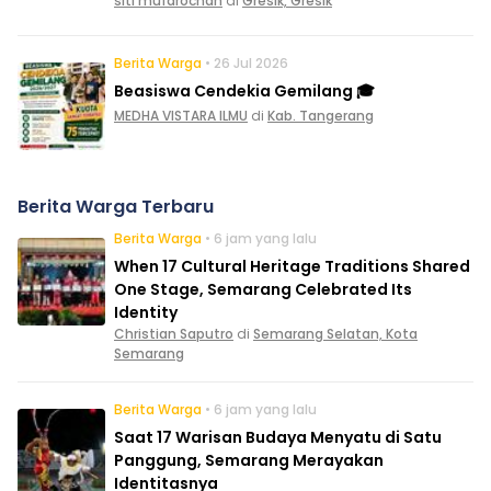
siti mufarochah
di
Gresik, Gresik
Berita Warga
• 26 Jul 2026
Beasiswa Cendekia Gemilang 🎓
MEDHA VISTARA ILMU
di
Kab. Tangerang
Berita Warga Terbaru
Berita Warga
• 6 jam yang lalu
When 17 Cultural Heritage Traditions Shared
One Stage, Semarang Celebrated Its
Identity
Christian Saputro
di
Semarang Selatan, Kota
Semarang
Berita Warga
• 6 jam yang lalu
Saat 17 Warisan Budaya Menyatu di Satu
Panggung, Semarang Merayakan
Identitasnya