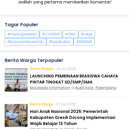
Jadilah yang pertama memberikan komentar!
Tagar Populer
#lowongankerja
#COVID19
#OMS
#religi
#humaspemerintah
#kesehatan
#MADANI
Berita Warga Terpopuler
Berita Warga
• 24 Jul 2026
LAUNCHING PEMBINAAN BEASISWA CAHAYA
PINTAR TINGKAT SD/SMP/SMA
Moufeeda Information
di
Bukit Kecil , Palembang
Berita Warga
• 27 Jul 2026
Hari Anak Nasional 2026: Pemerintah
Kabupaten Gresik Dorong Implementasi
Wajib Belajar 13 Tahun