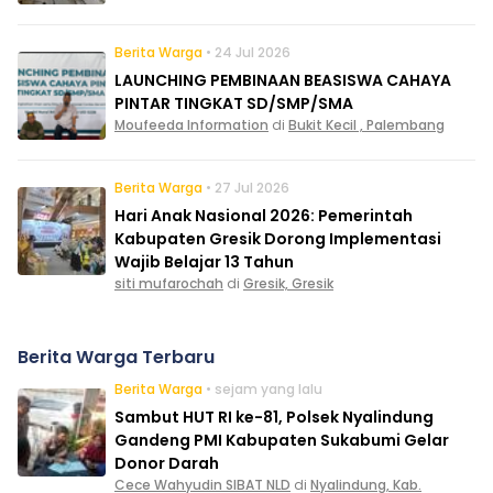
Berita Warga
• 24 Jul 2026
LAUNCHING PEMBINAAN BEASISWA CAHAYA
PINTAR TINGKAT SD/SMP/SMA
Moufeeda Information
di
Bukit Kecil , Palembang
Berita Warga
• 27 Jul 2026
Hari Anak Nasional 2026: Pemerintah
Kabupaten Gresik Dorong Implementasi
Wajib Belajar 13 Tahun
siti mufarochah
di
Gresik, Gresik
Berita Warga Terbaru
Berita Warga
• sejam yang lalu
Sambut HUT RI ke-81, Polsek Nyalindung
Gandeng PMI Kabupaten Sukabumi Gelar
Donor Darah
Cece Wahyudin SIBAT NLD
di
Nyalindung, Kab.