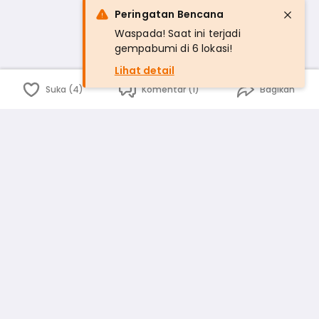
Peringatan Bencana
Waspada! Saat ini terjadi
gempabumi di 6 lokasi!
Lihat detail
Suka (4)
Komentar (1)
Bagikan
Bahasa Indonesia
English
id
www.atmago.com
pr
pr.atmago.com
Facebook
Instagram
Twitter
Blog
Tentang Kami
Media
Kebijakan dan Privasi
Syarat dan Ketentuan
Pedoman Komunitas Warga
Kirim Saran, Kritik dan Masukan dari Warga
Peringkat Pengguna