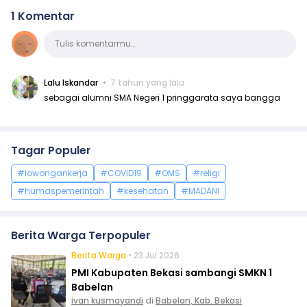
1 Komentar
Komentar
Tulis komentarmu…
Lalu Iskandar
7 tahun yang lalu
sebagai alumni SMA Negeri 1 pringgarata saya bangga
Tagar Populer
#lowongankerja
#COVID19
#OMS
#religi
#humaspemerintah
#kesehatan
#MADANI
Berita Warga Terpopuler
Berita Warga
• 23 Jul 2026
PMI Kabupaten Bekasi sambangi SMKN 1
Babelan
ivan kusmayandi
di
Babelan, Kab. Bekasi