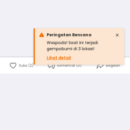
Peringatan Bencana
Waspada! Saat ini terjadi
gempabumi di 3 lokasi!
Lihat detail
Suka (2)
Komentar (0)
Bagikan
Bahasa Indonesia
English
id
www.atmago.com
pr
pr.atmago.com