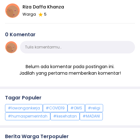
Riza Daffa Khanza
Warga
5
0 Komentar
Komentar
Tulis komentarmu…
Belum ada komentar pada postingan ini.
Jadilah yang pertama memberikan komentar!
Tagar Populer
#lowongankerja
#COVID19
#OMS
#religi
#humaspemerintah
#kesehatan
#MADANI
Berita Warga Terpopuler