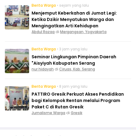
Berita Warga
• sejam yang lalu
Menjemput Keberkahan di Jumat Legi:
Ketika Dzikir Menyatukan Warga dan
Mengingatkan Arti Kehidupan
Abdul Razaq
di
Mergangsan, Yogyakarta
Berita Warga
• 3 jam yang lalu
Seminar Lingkungan Pimpinan Daerah
"Aisyiyah Kabupaten Serang
nur hidayah
di
Ciruas, Kab. Serang
Berita Warga
• 8 jam yang lalu
PATTIRO Gresik Perkuat Akses Pendidikan
bagi Kelompok Rentan melalui Program
Paket C di Rutan Gresik
Jurnalisme Warga
di
Gresik