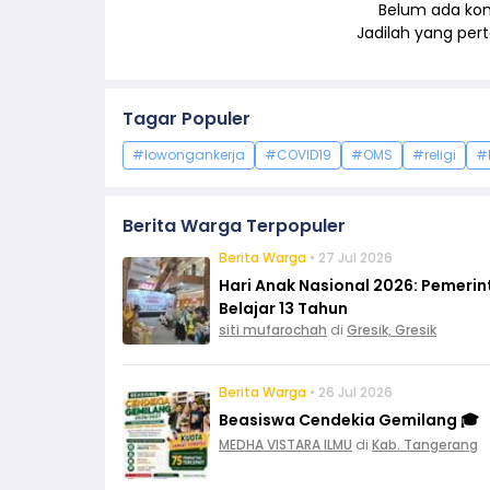
Belum ada kom
Jadilah yang pe
Tagar Populer
#lowongankerja
#COVID19
#OMS
#religi
#
Berita Warga Terpopuler
Berita Warga
• 27 Jul 2026
Hari Anak Nasional 2026: Pemeri
Belajar 13 Tahun
siti mufarochah
di
Gresik, Gresik
Berita Warga
• 26 Jul 2026
Beasiswa Cendekia Gemilang 🎓
MEDHA VISTARA ILMU
di
Kab. Tangerang