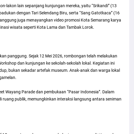
n-lakon lain sepanjang kunjungan mereka, yaitu “Srikandi” (13
dipadukan dengan Tari Selendang Biru, serta “Sang Gatotkaca” (16
 panggung juga menayangkan video promosi Kota Semarang karya
inasi wisata seperti Kota Lama dan Tambak Lorok.
jukan panggung. Sejak 12 Mei 2026, rombongan telah melakukan
orkshop dan kunjungan ke sekolah-sekolah lokal. Kegiatan ini
dup, bukan sekadar artefak museum. Anak-anak dan warga lokal
 gamelan.
 Street Wayang Parade dan pembukaan “Pasar Indonesia”. Dalam
di ruang publik, memungkinkan interaksi langsung antara seniman