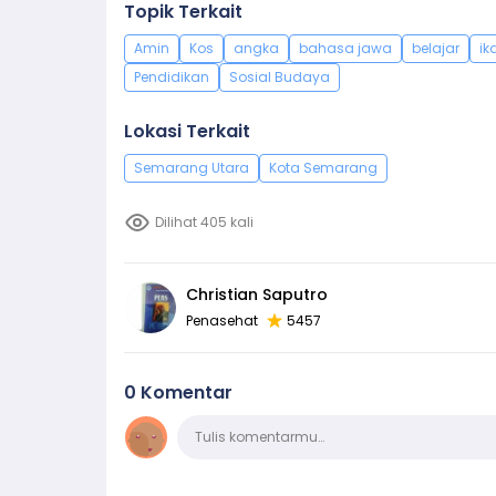
Topik Terkait
Amin
Kos
angka
bahasa jawa
belajar
ik
Pendidikan
Sosial Budaya
Lokasi Terkait
Semarang Utara
Kota Semarang
Dilihat 405 kali
Christian Saputro
Penasehat
5457
0 Komentar
Komentar
Tulis komentarmu…