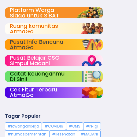
Platform Warga
Siaga untuk SIBAT
Ruang komunitas
AtmaGo
Pusat Info Bencana
AtmaGo
Pusat Belajar CSO
Simpul Madani
Catat Keuanganmu
Di Sini!
Cek Fitur Terbaru
AtmaGo
Tagar Populer
#lowongankerja
#COVID19
#OMS
#religi
#humaspemerintah
#kesehatan
#MADANI