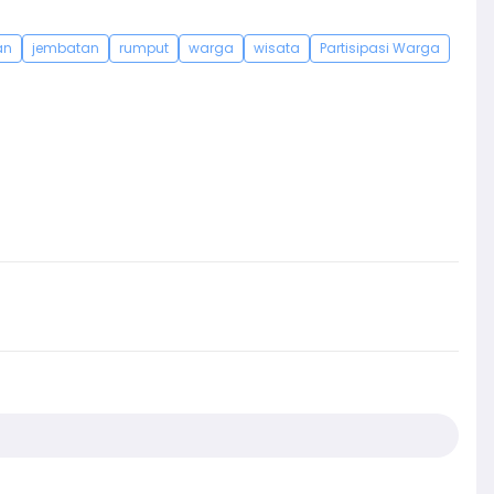
an
jembatan
rumput
warga
wisata
Partisipasi Warga