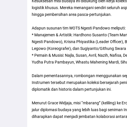
Kesuksesan misi budaya ini didukung oleh kerja kolek
logistik khusus. Mereka menangani sendiri seluruh asp
hingga pembersihan area pasca-pertunjukan.
Adapun susunan tim WOTS Ngesti Pandowo meliputi:
* Manajemen & Artistik: Hardhono Susanto (Team Mana
Ngesti Pandowo), Krisna Phiyastika (Leader Officer),
Legowo (Koreografer), dan Sugiyanto/Githung Swara (
* Pemain & Musisi: Najla, Susan, Avril, Nazih, Nafisa, D
Yudha Putra Pambayun, Whastu Mahening Mardi, Siha
Dalam pementasannya, rombongan menggunakan seper
Instrumen tersebut merupakan koleksi bersejarah peni
diplomatik dan historis dalam pertunjukan ini.
Menurut Grace Widjaja, misi “mbarang” (keliling) ke 
jalur diplomasi budaya yang lebih luas bagi seniman 
diharapkan dapat menjadi jembatan kolaborasi antara f