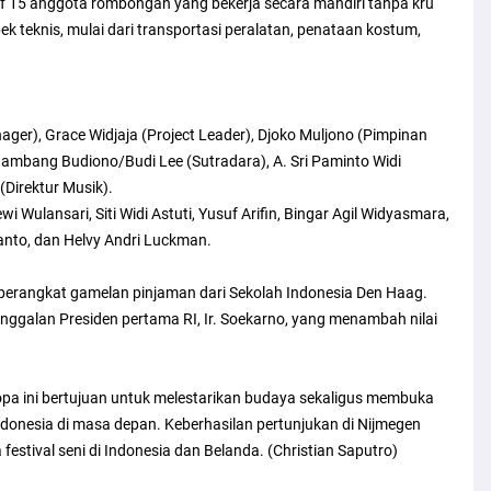
tif 15 anggota rombongan yang bekerja secara mandiri tanpa kru
ek teknis, mulai dari transportasi peralatan, penataan kostum,
ger), Grace Widjaja (Project Leader), Djoko Muljono (Pimpinan
 Bambang Budiono/Budi Lee (Sutradara), A. Sri Paminto Widi
Direktur Musik).
ewi Wulansari, Siti Widi Astuti, Yusuf Arifin, Bingar Agil Widyasmara,
nto, dan Helvy Andri Luckman.
angkat gamelan pinjaman dari Sekolah Indonesia Den Haag.
nggalan Presiden pertama RI, Ir. Soekarno, yang menambah nilai
Eropa ini bertujuan untuk melestarikan budaya sekaligus membuka
Indonesia di masa depan. Keberhasilan pertunjukan di Nijmegen
estival seni di Indonesia dan Belanda. (Christian Saputro)