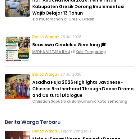
Kabupaten Gresik Dorong Implementasi
Wajib Belajar 13 Tahun
siti mufarochah
di
Gresik, Gresik
Berita Warga
• 26 Jul 2026
Beasiswa Cendekia Gemilang 🎓
MEDHA VISTARA ILMU
di
Kab. Tangerang
Berita Warga
• 27 Jul 2026
Asadha Puja 2026 Highlights Javanese-
Chinese Brotherhood Through Dance Drama
and Cultural Dialogue
Christian Saputro
di
Banyumanik, Kota Semarang
Berita Warga Terbaru
Berita Warga
• sejam yang lalu
Melalui Forum Warga, Bawaslu Dorong