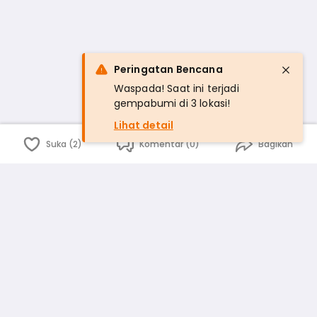
Peringatan Bencana
Waspada! Saat ini terjadi
gempabumi di 3 lokasi!
Lihat detail
Suka (2)
Komentar (0)
Bagikan
Bahasa Indonesia
English
id
www.atmago.com
pr
pr.atmago.com
Facebook
Instagram
Twitter
Blog