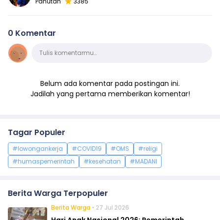
Panutan
3385
0 Komentar
Komentar
Tulis komentarmu…
Belum ada komentar pada postingan ini.
Jadilah yang pertama memberikan komentar!
Tagar Populer
#lowongankerja
#COVID19
#OMS
#religi
#humaspemerintah
#kesehatan
#MADANI
Berita Warga Terpopuler
Berita Warga
• 27 Jul 2026
Hari Anak Nasional 2026: Pemerintah