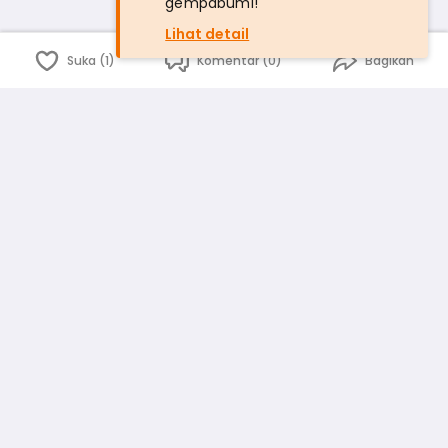
gempabumi!
Lihat detail
Suka (1)
Komentar (0)
Bagikan
Bahasa Indonesia
English
id
www.atmago.com
pr
pr.atmago.com
Facebook
Instagram
Twitter
Blog
Tentang Kami
Media
Kebijakan dan Privasi
Syarat dan Ketentuan
Pedoman Komunitas Warga
Kirim Saran, Kritik dan Masukan dari Warga
Peringkat Pengguna
Platform rekanan AtmaGo