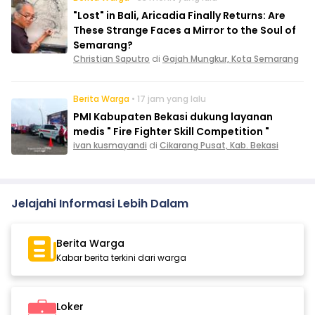
"Lost" in Bali, Aricadia Finally Returns: Are
These Strange Faces a Mirror to the Soul of
Semarang?
Christian Saputro
di
Gajah Mungkur, Kota Semarang
Berita Warga
• 17 jam yang lalu
PMI Kabupaten Bekasi dukung layanan
medis " Fire Fighter Skill Competition "
ivan kusmayandi
di
Cikarang Pusat, Kab. Bekasi
Jelajahi Informasi Lebih Dalam
Berita Warga
Kabar berita terkini dari warga
Loker