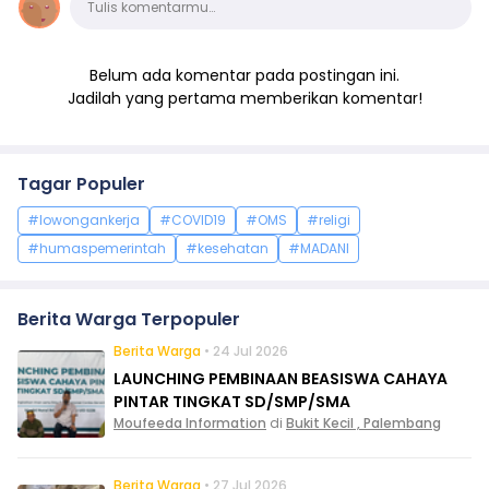
Tulis komentarmu…
Belum ada komentar pada postingan ini.
Jadilah yang pertama memberikan komentar!
Tagar Populer
#lowongankerja
#COVID19
#OMS
#religi
#humaspemerintah
#kesehatan
#MADANI
Berita Warga Terpopuler
Berita Warga
• 24 Jul 2026
LAUNCHING PEMBINAAN BEASISWA CAHAYA
PINTAR TINGKAT SD/SMP/SMA
Moufeeda Information
di
Bukit Kecil , Palembang
Berita Warga
• 27 Jul 2026