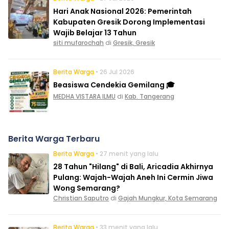
Hari Anak Nasional 2026: Pemerintah
Kabupaten Gresik Dorong Implementasi
Wajib Belajar 13 Tahun
siti mufarochah
di
Gresik, Gresik
Berita Warga
• 26 Jul 2026
Beasiswa Cendekia Gemilang 🎓
MEDHA VISTARA ILMU
di
Kab. Tangerang
Berita Warga Terbaru
Berita Warga
• 27 menit yang lalu
28 Tahun "Hilang" di Bali, Aricadia Akhirnya
Pulang: Wajah-Wajah Aneh Ini Cermin Jiwa
Wong Semarang?
Christian Saputro
di
Gajah Mungkur, Kota Semarang
Berita Warga
• 33 menit yang lalu