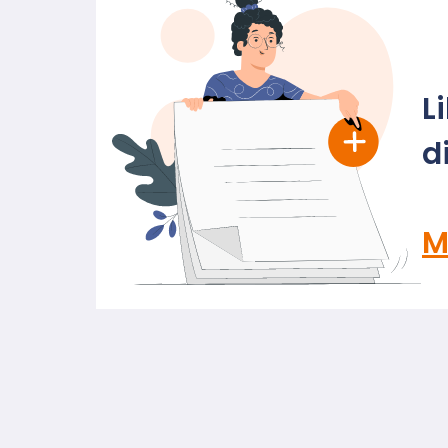
L
d
M