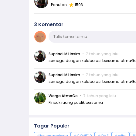
Panutan
1503
3 Komentar
Komentar
Tulis komentarmu…
Supriadi M Hasim
7 tahun yang lalu
semoga dengan kolaborasi bersama atmaGo, ru
Supriadi M Hasim
7 tahun yang lalu
semoga dengan kolaborasi bersama atmaGo, ru
Warga AtmaGo
7 tahun yang lalu
Pinpuk ruang publik bersama
Tagar Populer
#lowongankerja
#COVID19
#OMS
#religi
#