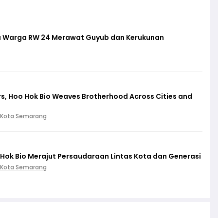
a Warga RW 24 Merawat Guyub dan Kerukunan
s, Hoo Hok Bio Weaves Brotherhood Across Cities and
 Kota Semarang
Hok Bio Merajut Persaudaraan Lintas Kota dan Generasi
 Kota Semarang