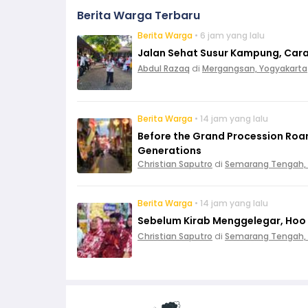
Berita Warga Terbaru
Berita Warga
• 6 jam yang lalu
Jalan Sehat Susur Kampung, Car
Abdul Razaq
di
Mergangsan, Yogyakarta
Berita Warga
• 14 jam yang lalu
Before the Grand Procession Roar
Generations
Christian Saputro
di
Semarang Tengah,
Berita Warga
• 14 jam yang lalu
Sebelum Kirab Menggelegar, Hoo 
Christian Saputro
di
Semarang Tengah,