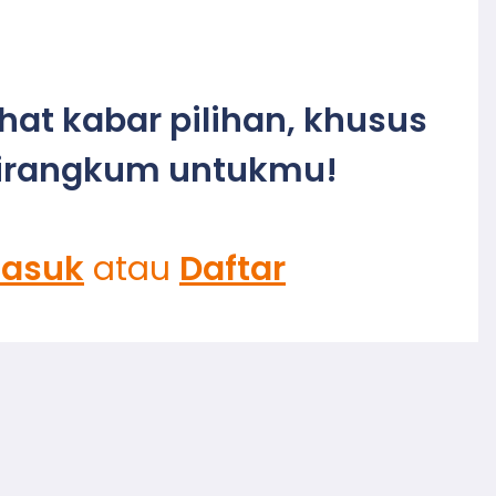
ihat kabar pilihan, khusus
irangkum untukmu!
asuk
atau
Daftar