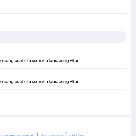
ang publik itu semakin luas, bang Alfan.
ang publik itu semakin luas, bang Alfan.
humaspemerintah
#kesehatan
#MADANI