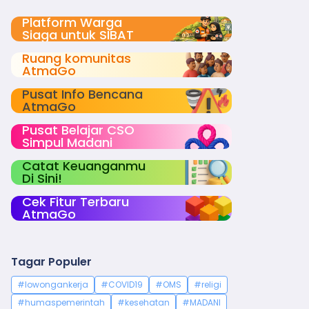
Platform Warga
Siaga untuk SIBAT
Ruang komunitas
AtmaGo
Pusat Info Bencana
AtmaGo
Pusat Belajar CSO
Simpul Madani
Catat Keuanganmu
Di Sini!
Cek Fitur Terbaru
AtmaGo
Tagar Populer
#lowongankerja
#COVID19
#OMS
#religi
#humaspemerintah
#kesehatan
#MADANI