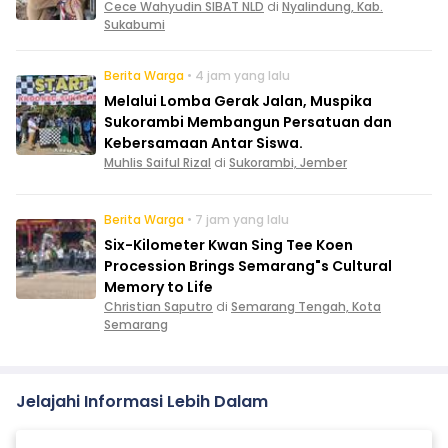
Cece Wahyudin SIBAT NLD
di
Nyalindung, Kab.
Sukabumi
Berita Warga
• 4 jam yang lalu
Melalui Lomba Gerak Jalan, Muspika
Sukorambi Membangun Persatuan dan
Kebersamaan Antar Siswa.
Muhlis Saiful Rizal
di
Sukorambi, Jember
Berita Warga
• 7 jam yang lalu
Six-Kilometer Kwan Sing Tee Koen
Procession Brings Semarang"s Cultural
Memory to Life
Christian Saputro
di
Semarang Tengah, Kota
Semarang
Jelajahi Informasi Lebih Dalam