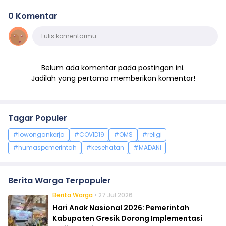
0 Komentar
Komentar
Tulis komentarmu…
Belum ada komentar pada postingan ini.
Jadilah yang pertama memberikan komentar!
Tagar Populer
#lowongankerja
#COVID19
#OMS
#religi
#humaspemerintah
#kesehatan
#MADANI
Berita Warga Terpopuler
Berita Warga
• 27 Jul 2026
Hari Anak Nasional 2026: Pemerintah
Kabupaten Gresik Dorong Implementasi