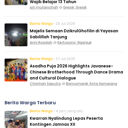
Wajib Belajar 13 Tahun
siti mufarochah
di
Gresik, Gresik
Berita Warga
• 29 Jul 2026
Majelis Semaan DzikrulGhofilin di Yayasan
Sabilillah Tanjung
Anni Rosidah
di
Kertosono, Nganjuk
Berita Warga
• 27 Jul 2026
Asadha Puja 2026 Highlights Javanese-
Chinese Brotherhood Through Dance Drama
and Cultural Dialogue
Christian Saputro
di
Banyumanik, Kota Semarang
Berita Warga Terbaru
Berita Warga
• 4 jam yang lalu
Kwarran Nyalindung Lepas Peserta
Kontingen Jamnas XII