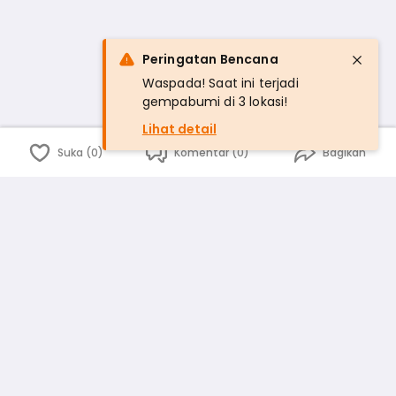
Peringatan Bencana
Waspada! Saat ini terjadi
gempabumi di 3 lokasi!
Lihat detail
Suka (0)
Komentar (0)
Bagikan
Bahasa Indonesia
English
id
www.atmago.com
pr
pr.atmago.com
Facebook
Instagram
Twitter
Blog
Tentang Kami
Media
Kebijakan dan Privasi